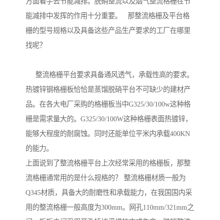
方面着手去节能减排。脱硝整流以及烟气整流格栅在节
能减排中发挥的作用十分重要。 那整流格栅及平台格
栅的型号规格以及具备这些产品生产要求的工厂在哪里
找呢？
整流格栅平台要求具备通风透气，承载性高的要求。
热镀锌钢格栅板恰恰是蒸馏脱硝平台不可缺少的建材产
品。在各大电厂采购的格栅板当中G325/30/100w这种格
栅是需求量大的。G325/30/100W这种格栅表面热镀锌，
能够大程度的耐腐蚀。同时还能单位平米内承载400KN
的能力。
上面说到了整流格栅平台上次经常采用的格栅板，那整
流格栅通常用的是什么规格的？ 整流格栅材质一般为
Q345材质，具备大的耐磨性和承载能力，在我国国内采
用的整流格栅一般高度为300mm。网孔110mm/321mm之