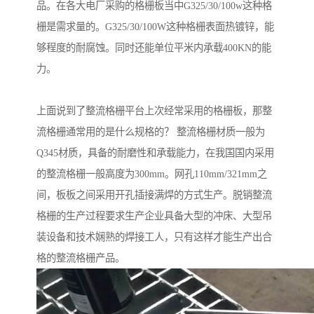
品。在各大电厂采购的格栅板当中G325/30/100w这种格
栅是需求量的。G325/30/100W这种格栅表面热镀锌，能
够程度的耐腐蚀。同时还能单位平米内承载400KN的能
力。
上面说到了整流格栅平台上次经常采用的格栅板，那整
流格栅通常用的是什么规格的？ 整流格栅材质一般为
Q345材质，具备的耐磨性和承载能力，在我国国内采用
的整流格栅一般高度为300mm。网孔110mm/321mm之
间，板板之间采用开孔插接满焊的方式生产。脱销整流
格栅的生产过程要求生产企业具备大型的冲床、大型吊
装设备和技术娴熟的焊接工人，只有这样才能生产出合
格的整流格栅产品。