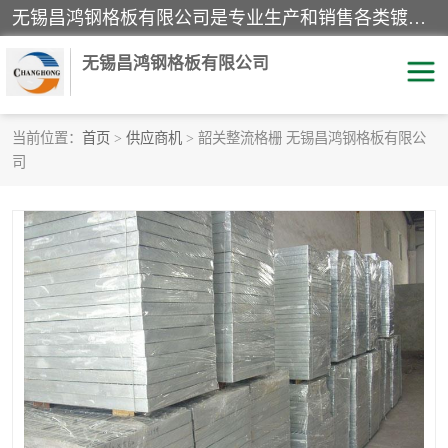
无锡昌鸿钢格板有限公司是专业生产和销售各类镀锌钢格板、镀锌钢格栅、不锈钢钢格及其相关产品的现代化企业。公司产品广泛运用于石油、化工、港口、电力、运输、造纸、医药、钢铁、食品、市政、房地产、制造业等各个领域。
无锡昌鸿钢格板有限公司
当前位置：
首页
>
供应商机
> 韶关整流格栅 无锡昌鸿钢格板有限公
司
镀锌钢格板
不锈钢钢格板
踏步板
水沟盖板
栏杆
钢格栅
齿形钢格板
钢格板
热镀锌钢格板
复合钢格板
钢格栅踏步板
插接钢格板