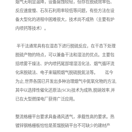
烟气无明显温降，设备腐蚀较轻，但存在脱硫效率低、
反应速度慢、石灰石利用率较低等问题，有些方法在设
备大型化的进程中困难很大，技术尚不成熟（主要有炉
内喷钙等技术）。
半干法通常具有在湿态下进行脱硫反应，在干态下处理
脱硫产物的特点，可以兼备干法和湿法的优点。主要包
括喷雾干燥法、炉内喷钙尾部增湿活化法、烟气循环流
化床脱硫法、电子束辐照烟气脱硫脱氮法等。 迄今
为止,世界各国已开发出多种治理烟气中氮氧化物的方法,
其中以选择性催化还原法(SCR)技术为成熟,脱硝效率,并
已在大型燃煤电厂获得广泛应用。
整流格栅平台要求具备通风透气，承载性高的要求。热
镀锌钢格栅板恰恰是蒸馏脱硝平台不可缺少的建材产