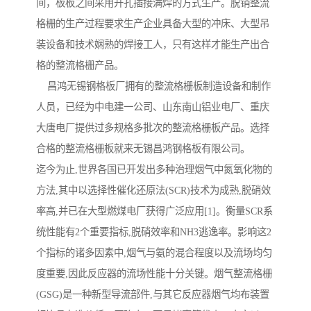
间，板板之间采用开孔插接满焊的方式生产。脱销整流
格栅的生产过程要求生产企业具备大型的冲床、大型吊
装设备和技术娴熟的焊接工人，只有这样才能生产出合
格的整流格栅产品。
昌鸿无锡钢格板厂拥有的整流格栅板制造设备和制作
人员，已经为中电建一公司、山东南山铝业电厂、重庆
大唐电厂提供过多规格多批次的整流格栅板产品。选择
合格的整流格栅板就来无锡昌鸿钢格板有限公司。
迄今为止,世界各国已开发出多种治理烟气中氮氧化物的
方法,其中以选择性催化还原法(SCR)技术为成熟,脱硝效
率高,并已在大型燃煤电厂获得广泛应用[1]。衡量SCR系
统性能有2个重要指标,脱硝效率和NH3逃逸率。影响这2
个指标的诸多因素中,烟气与氨的混合程度以及流场均匀
度重要,因此反应器的流场性能十分关键。烟气整流格栅
(GSG)是一种新型导流部件,与其它反应器烟气均布装置