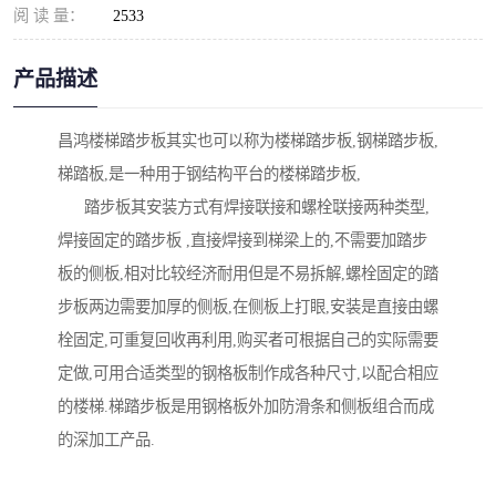
阅 读 量：
2533
产品描述
昌鸿楼梯踏步板其实也可以称为楼梯踏步板,钢梯踏步板,
梯踏板,是一种用于钢结构平台的楼梯踏步板,
踏步板其安装方式有焊接联接和螺栓联接两种类型,
焊接固定的踏步板 ,直接焊接到梯梁上的,不需要加踏步
板的侧板,相对比较经济耐用但是不易拆解,螺栓固定的踏
步板两边需要加厚的侧板,在侧板上打眼,安装是直接由螺
栓固定,可重复回收再利用,购买者可根据自己的实际需要
定做,可用合适类型的钢格板制作成各种尺寸,以配合相应
的楼梯.梯踏步板是用钢格板外加防滑条和侧板组合而成
的深加工产品.