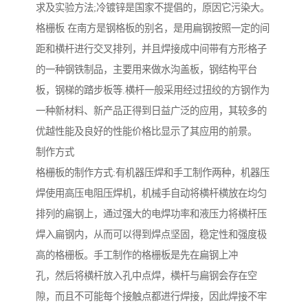
求及实验方法;冷镀锌是国家不提倡的，原因它污染大。
格栅板 在南方是钢格板的别名，是用扁钢按照一定的间
距和横杆进行交叉排列，并且焊接成中间带有方形格子
的一种钢铁制品，主要用来做水沟盖板，钢结构平台
板，钢梯的踏步板等.横杆一般采用经过扭绞的方钢作为
一种新材料、新产品正得到日益广泛的应用，其较多的
优越性能及良好的性能价格比显示了其应用的前景。
制作方式
格栅板的制作方式:有机器压焊和手工制作两种，机器压
焊使用高压电阻压焊机，机械手自动将横杆横放在均匀
排列的扁钢上，通过强大的电焊功率和液压力将横杆压
焊入扁钢内，从而可以得到焊点坚固，稳定性和强度极
高的格栅板。手工制作的格栅板是先在扁钢上冲
孔，然后将横杆放入孔中点焊，横杆与扁钢会存在空
隙，而且不可能每个接触点都进行焊接，因此焊接不牢