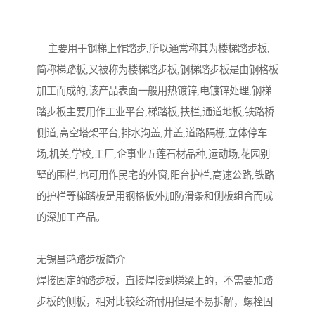
主要用于钢梯上作踏步,所以通常称其为楼梯踏步板,
简称梯踏板,又被称为楼梯踏步板,钢梯踏步板是由钢格板
加工而成的,该产品表面一般用热镀锌,电镀锌处理,钢梯
踏步板主要用作工业平台,梯踏板,扶栏,通道地板,铁路桥
侧道,高空塔架平台,排水沟盖,井盖,道路隔栅,立体停车
场,机关,学校,工厂,企事业五莲石材品种,运动场,花园别
墅的围栏,也可用作民宅的外窗,阳台护栏,高速公路,铁路
的护栏等梯踏板是用钢格板外加防滑条和侧板组合而成
的深加工产品。
无锡昌鸿踏步板简介
焊接固定的踏步板，直接焊接到梯梁上的，不需要加踏
步板的侧板，相对比较经济耐用但是不易拆解，螺栓固