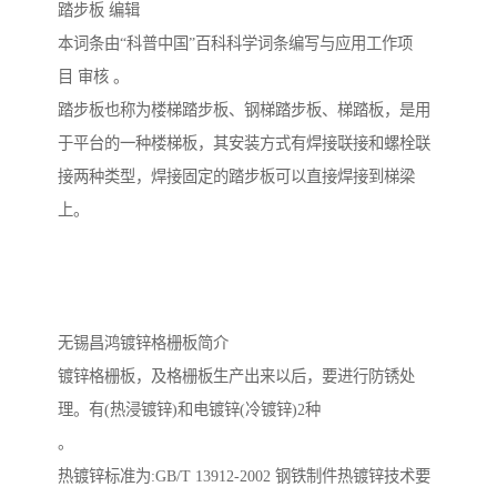
踏步板 编辑
本词条由“科普中国”百科科学词条编写与应用工作项
目 审核 。
踏步板也称为楼梯踏步板、钢梯踏步板、梯踏板，是用
于平台的一种楼梯板，其安装方式有焊接联接和螺栓联
接两种类型，焊接固定的踏步板可以直接焊接到梯梁
上。
无锡昌鸿镀锌格栅板简介
镀锌格栅板，及格栅板生产出来以后，要进行防锈处
理。有(热浸镀锌)和电镀锌(冷镀锌)2种
。
热镀锌标准为:GB/T 13912-2002 钢铁制件热镀锌技术要