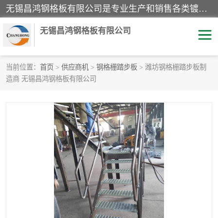
无锡昌鸿钢格板有限公司是专业生产和销售各类镀锌钢格板、镀锌钢格栅、不锈钢钢格及其相关产品的现代化企业。公司产品广泛运用于石油、化工、港口、电力、运输、造纸、医药、钢铁、食品、市政、房地产、制造业等各个领域。
无锡昌鸿钢格板有限公司
当前位置：
首页
>
供应商机
>
钢格栅踏步板
> 潍坊钢格栅踏步板制
造商 无锡昌鸿钢格板有限公司
镀锌钢格板
不锈钢钢格板
踏步板
水沟盖板
栏杆
钢格栅
齿形钢格板
钢格板
热镀锌钢格板
复合钢格板
钢格栅踏步板
插接钢格板