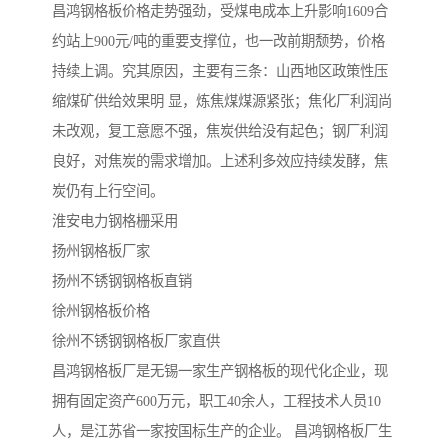
昌鸿钢格板价格走势强劲，受煤电成本上升影响1609合
约站上900元/吨的重要支撑位，也一改前期颓势，价格
持续上调。究其原因，主要有三条：山西地区政策性压
缩煤矿供给效果明 显，炼焦煤煤源紧张；焦化厂利润尚
未改观，复工意愿不强，焦炭供给没有起色；钢厂利润
良好，对焦炭的需求增加。上述利多效应持续发酵，焦
炭仍有上行空间。
淮安电力钢格栅采用
扬州钢格板厂家
扬州不锈钢钢格板直销
徐州钢格板价格
徐州不锈钢钢格板厂家直供
昌鸿钢格板厂是无锡一家生产钢格板的现代化企业，现
拥有固定资产600万元，职工40余人，工程技术人员10
人，是江苏省一家按国标生产的企业。 昌鸿钢格板厂生