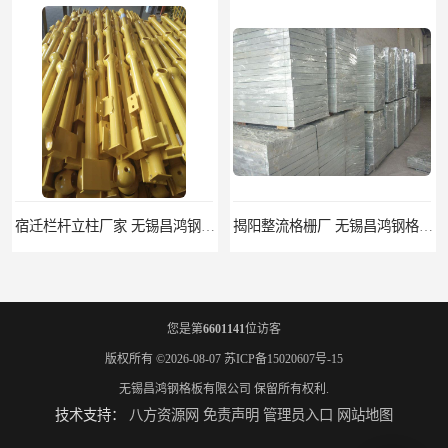
宿迁栏杆立柱厂家 无锡昌鸿钢格板有限公司
揭阳整流格栅厂 无锡昌鸿钢格板有限公司
您是第
6601141
位访客
版权所有 ©2026-08-07
苏ICP备15020607号-15
无锡昌鸿钢格板有限公司
保留所有权利.
技术支持：
八方资源网
免责声明
管理员入口
网站地图