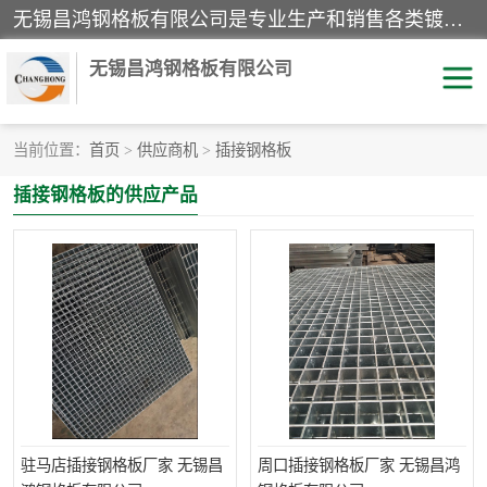
无锡昌鸿钢格板有限公司是专业生产和销售各类镀锌钢格板、镀锌钢格栅、不锈钢钢格及其相关产品的现代化企业。公司产品广泛运用于石油、化工、港口、电力、运输、造纸、医药、钢铁、食品、市政、房地产、制造业等各个领域。
无锡昌鸿钢格板有限公司
当前位置：
首页
>
供应商机
>
插接钢格板
镀锌钢格板
不锈钢钢格板
插接钢格板的供应产品
踏步板
水沟盖板
栏杆
钢格栅
齿形钢格板
钢格板
热镀锌钢格板
复合钢格板
钢格栅踏步板
插接钢格板
驻马店插接钢格板厂家 无锡昌
周口插接钢格板厂家 无锡昌鸿