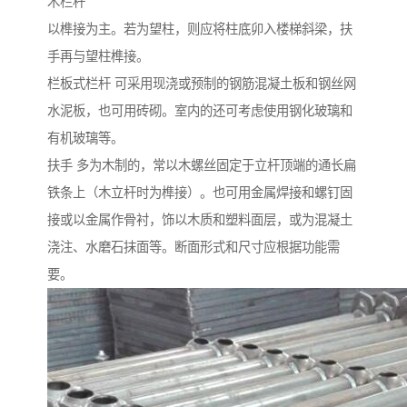
木栏杆
以榫接为主。若为望柱，则应将柱底卯入楼梯斜梁，扶
手再与望柱榫接。
栏板式栏杆 可采用现浇或预制的钢筋混凝土板和钢丝网
水泥板，也可用砖砌。室内的还可考虑使用钢化玻璃和
有机玻璃等。
扶手 多为木制的，常以木螺丝固定于立杆顶端的通长扁
铁条上（木立杆时为榫接）。也可用金属焊接和螺钉固
接或以金属作骨衬，饰以木质和塑料面层，或为混凝土
浇注、水磨石抹面等。断面形式和尺寸应根据功能需
要。