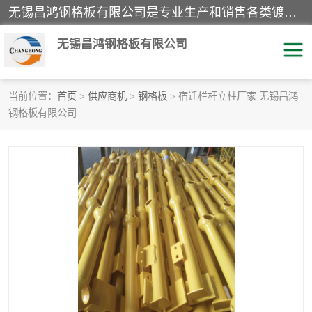
无锡昌鸿钢格板有限公司是专业生产和销售各类镀锌钢格板、镀锌钢格栅、不锈钢钢格及其相关产品的现代化企业。公司产品广泛运用于石油、化工、港口、电力、运输、造纸、医药、钢铁、食品、市政、房地产、制造业等各个领域。
无锡昌鸿钢格板有限公司
当前位置：
首页
>
供应商机
>
钢格板
> 宿迁栏杆立柱厂家 无锡昌鸿
钢格板有限公司
镀锌钢格板
不锈钢钢格板
踏步板
水沟盖板
栏杆
钢格栅
齿形钢格板
钢格板
热镀锌钢格板
复合钢格板
钢格栅踏步板
插接钢格板