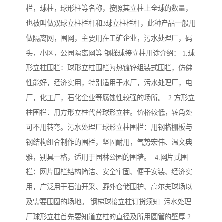
栏，球柱，球形柱等名称，按照其立柱上全球的数量，
也被叫做双球立柱栏杆和3球立柱栏杆，此种产品一般用
做隔离网，围网，主要用在工矿企业，污水处理厂，码
头，小区，公园隔离网等 钢梯球接立柱用途介绍： 1.球
形立柱围栏：球形立柱围栏为热镀锌组装式围栏，仿佛
性能好，经济实用，特别适用于水厂，污水处理厂，电
厂，化工厂，石化企业等腐蚀性较强的场所。 2.方形立
柱围栏：用方形立柱代替球形立柱。价格较低，转角处
可不用转弯。污水处理厂球形立柱围栏：用钢格栅板与
钢结构组合制作的围栏，坚固耐用，气势宏伟、温文典
雅，别具一格，适用于园林公园的围墙。 4.网片式围
栏：网片围栏结构简洁、安全牢固、便于安装、经济实
用，广泛用于石油开采、野外仓储围护、高尔夫球场以
及需要围圈的场地。 钢梯球接立柱订货须知: 污水处理
厂球形立柱首先要知道立柱的直径及所用圆管的壁厚 2.