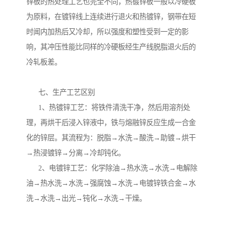
锌板的热处理工艺也完全不同，热镀锌板一般以冷硬板
为原料，在镀锌线上连续进行退火和热镀锌，钢带在短
时闻内加热后又冷却，所以强度和塑性受到一定的影
响，其冲压性能比同样的冷硬板经生产线脱脂退火后的
冷轧板差。
七、生产工艺区别
1、热镀锌工艺：将铁件清洗干净，然后用溶剂处
理，再烘干后浸入锌液中，铁与熔融锌反应生成一合金
化的锌层。其流程为：脱脂→水洗→酸洗→助镀→烘干
→热浸镀锌→分离→冷却钝化。
2、电镀锌工艺：化学除油→热水洗→水洗→电解除
油→热水洗→水洗→强腐蚀→水洗→电镀锌铁合金→水
洗→水洗→出光→钝化→水洗→干燥。