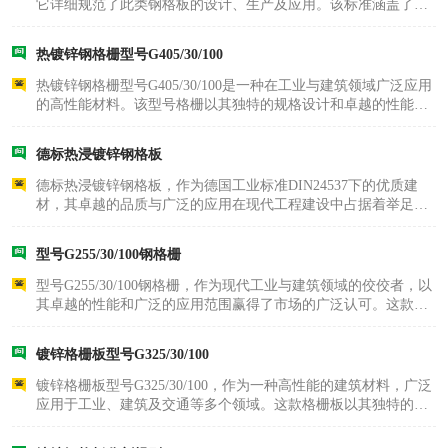
它详细规范了此类钢格板的设计、生产及应用。该标准涵盖了钢
格板的术语定义、产品构造、型号与标记、尺寸允许偏差、技术
要求、使用设计、试验方法及检验规则等多个方面，为行业提供
热镀锌钢格栅型号G405/30/100
了统一的技术依..
热镀锌钢格栅型号G405/30/100是一种在工业与建筑领域广泛应用
的高性能材料。该型号格栅以其独特的规格设计和卓越的性能特
点，成为众多工程项目的可以选择。G405代表了承载扁钢的规
格，即高度为40毫米、厚度为5毫米的低碳扁钢，这种规格确保了
德标热浸镀锌钢格板
钢格栅具有足够..
德标热浸镀锌钢格板，作为德国工业标准DIN24537下的优质建
材，其卓越的品质与广泛的应用在现代工程建设中占据着举足轻
重的地位。该钢格板严格遵循DIN24537标准，从原材料选择到成
品加工，每一步都经过精心设计与严格把控，确保了产品的耐用
型号G255/30/100钢格栅
性、安全性及高性..
型号G255/30/100钢格栅，作为现代工业与建筑领域的佼佼者，以
其卓越的性能和广泛的应用范围赢得了市场的广泛认可。这款钢
格栅板以其精确的规格设计著称，其中“G255”指的是其承载扁钢
的高度为25毫米，厚度为5毫米，这一设计确保了钢格栅板的高强
镀锌格栅板型号G325/30/100
度与耐久性..
镀锌格栅板型号G325/30/100，作为一种高性能的建筑材料，广泛
应用于工业、建筑及交通等多个领域。这款格栅板以其独特的规
格设计和卓越的性能特点，成为众多工程项目的可以选择。型号
中的“G”代表产品为镀锌钢格栅，通过热镀锌工艺处理，有效增强