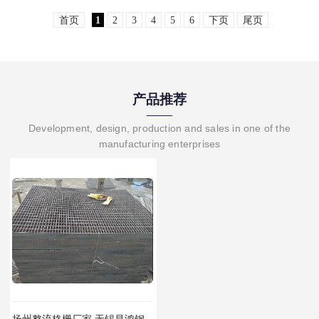
设等多个领域。它..
首页
1
2
3
4
5
6
下页
尾页
产品推荐
Development, design, production and sales in one of the
manufacturing enterprises