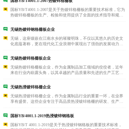
国标YB/T4001.1-2007热镀锌格栅板
足够的强度和..
整流格栅
国标YB/T4001.1-2007是关于热镀锌格栅板的重要技术标准，它为
热镀锌格栅板的生产、检验和使用提供了全面的技术指导和规
范。该标准详细规定了热镀锌格栅板的分类、技术要求、试验方
法、检验规则以及包装、运输和贮存等各个环节。热镀锌格栅板
无锡热镀锌钢格栅板企业
作为一种采用热镀..
无锡，这座镶嵌在江南水乡的璀璨明珠，不仅以其悠久的历史文
化底蕴著称，更在现代化工业浪潮中展现出了强劲的发展动力。
其中，无锡热镀锌钢格栅板企业作为金属制品行业的佼佼者，以
其卓越的产品质量和先进的技术实力，在国内外市场上赢得了广
无锡热镀锌格栅板企业
泛的赞誉。这些..
无锡热镀锌格栅板企业，作为金属制品加工领域的佼佼者，近年
来在行业内崭露头角，以其卓越的产品质量和先进的生产工艺赢
得了市场的广泛认可。这些企业专注于高品质热镀锌格栅板的研
发、生产和销售，产品广泛应用于工业厂房、石油化工、电力、
无锡热浸镀锌格栅企业
交通、市政建设..
无锡热浸镀锌格栅企业，作为金属制品行业的重要一环，在业界
享有盛誉。这些企业专注于高品质热浸镀锌格栅的研发、生产和
销售，产品广泛应用于工业厂房、石油化工、电力、交通、市政
建设等多个领域。它们以优质钢材为基材，通过先进的热浸镀锌
国标YB/4001.1-2019热浸镀锌钢格板
工艺处理，赋予..
国标YB/T 4001.1-2019是关于热浸镀锌钢格板的重要技术标准，