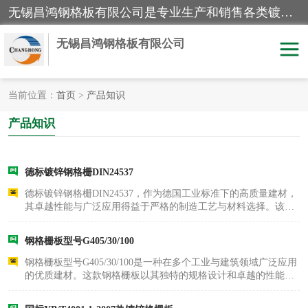
无锡昌鸿钢格板有限公司是专业生产和销售各类镀锌钢格板、镀锌钢格栅、不锈钢钢格及其相关产品的现代化企业。公司产品广泛运用于石油、化工、港口、电力、运输、造纸、医药、钢铁、食品、市政、房地产、制造业等各个领域。
无锡昌鸿钢格板有限公司
当前位置：
首页
>
产品知识
镀锌钢格板
不锈钢钢格板
产品知识
踏步板
水沟盖板
德标镀锌钢格栅DIN24537
栏杆
钢格栅
德标镀锌钢格栅DIN24537，作为德国工业标准下的高质量建材，
其卓越性能与广泛应用得益于严格的制造工艺与材料选择。该钢
齿形钢格板
格栅严格遵循DIN24537标准，从高强度钢材的选用，到精密的切
钢格板
割、焊接及热处理等工艺，每一步都精益求精。其表面采用热镀
钢格栅板型号G405/30/100
锌处理技术，在..
热镀锌钢格板
复合钢格板
钢格栅板型号G405/30/100是一种在多个工业与建筑领域广泛应用
的优质建材。这款钢格栅板以其独特的规格设计和卓越的性能特
钢格栅踏步板
插接钢格板
点，赢得了市场的广泛认可。G405代表了承载扁钢的规格，即扁
钢的高度为40毫米，厚度为5毫米，这一设计确保了钢格栅板具有