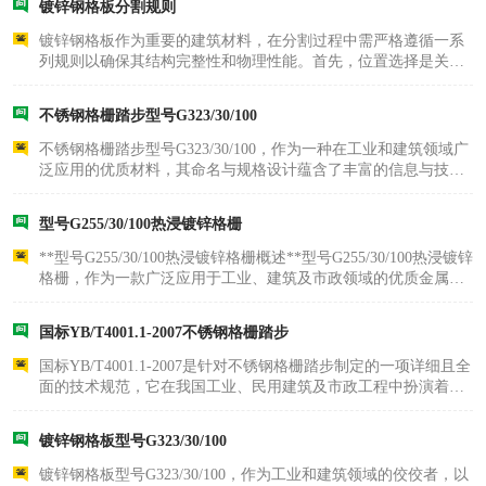
镀锌钢格板分割规则
了其防腐能..
镀锌钢格板作为重要的建筑材料，在分割过程中需严格遵循一系
列规则以确保其结构完整性和物理性能。首先，位置选择是关
键，分割线应位于承受重载的部分以分散应力，并避免通过连接
件或支架位置，防止结构破坏。其次，分割方式多样，包括线性
不锈钢格栅踏步型号G323/30/100
切割、角切割及镂..
不锈钢格栅踏步型号G323/30/100，作为一种在工业和建筑领域广
泛应用的优质材料，其命名与规格设计蕴含了丰富的信息与技术
考量。该型号中的“G”标识，代表该产品已经过专业的热镀锌处
理，这一工艺显著增强了格栅的耐腐蚀性能，有效抵御环境侵
型号G255/30/100热浸镀锌格栅
蚀，防止生锈，..
**型号G255/30/100热浸镀锌格栅概述**型号G255/30/100热浸镀锌
格栅，作为一款广泛应用于工业、建筑及市政领域的优质金属构
件，其独特的设计与卓越的性能在众多格栅产品中脱颖而出。该
格栅主要由高强度钢材经过精密加工而成，表面采用先进的热浸
国标YB/T4001.1-2007不锈钢格栅踏步
镀锌工艺处理..
国标YB/T4001.1-2007是针对不锈钢格栅踏步制定的一项详细且全
面的技术规范，它在我国工业、民用建筑及市政工程中扮演着至
关重要的角色。该标准不仅明确了不锈钢格栅踏步的分类、材料
要求、制作工艺，还详细规定了其尺寸、公差、表面处理、焊接
镀锌钢格板型号G323/30/100
及锁口质量等关..
镀锌钢格板型号G323/30/100，作为工业和建筑领域的佼佼者，以