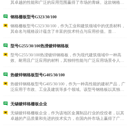
其卓越的性能和广泛的应用范围赢得了市场的青睐。这款钢格板
以其独特的命名方式，清晰地传达了产品的核心特性：“G”代表其
表面经过热镀锌处理，这一工艺不仅显著增强了钢格板的耐腐蚀
钢格栅板型号G323/30/100
性能，有效..
钢格栅板型号G323/30/100，作为工业和建筑领域中的优质材料，
其命名与规格设计蕴含了丰富的技术特点与应用价值。首
先，“G”作为型号首字母，代表该产品表面经过了热镀锌处理，这
一工艺不仅显著提升了钢格栅板的耐腐蚀性能，有效防止了钢材
型号G255/30/100热浸镀锌钢格板
在潮湿或腐蚀性环..
型号G255/30/100热浸镀锌钢格板，作为现代建筑领域中一种高
效、耐用且广泛应用的材料，其独特性能与广泛应用场景令人瞩
目。该型号钢格板以高强度钢材为基材，经过精密加工而成，其
命名蕴含了丰富的技术规格信息。其中，“G255”部分，前两
热镀锌钢格板型号G405/30/100
位“25”表示承载扁..
热镀锌钢格板型号G405/30/100，作为一种高性能的建材产品，广
泛应用于市政、工业及建筑等多个领域。该型号钢格板以其独特
的规格设计和卓越的性能，在各类工程项目中占据重要地位。
G405代表承载扁钢的规格，即高度为40毫米、厚度为5毫米的低
无锡镀锌格栅板企业
碳扁钢，确保了钢..
无锡镀锌格栅板企业，作为该地区金属制品行业的佼佼者，以其
卓越的产品质量和先进的技术实力，在国内外市场上赢得了广泛
的赞誉。这些企业专注于高品质镀锌格栅板的研发、生产和销
售，产品广泛应用于工业厂房、石油化工、电力、交通、市政建