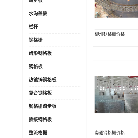
踏步板
水沟盖板
栏杆
柳州钢格栅价格
钢格栅
齿形钢格板
钢格板
热镀锌钢格板
复合钢格板
钢格栅踏步板
插接钢格板
整流格栅
南通钢格栅价格