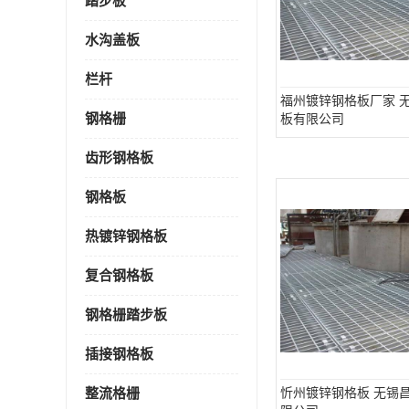
踏步板
水沟盖板
栏杆
福州镀锌钢格板厂家 
钢格栅
板有限公司
齿形钢格板
钢格板
热镀锌钢格板
复合钢格板
钢格栅踏步板
插接钢格板
整流格栅
忻州镀锌钢格板 无锡