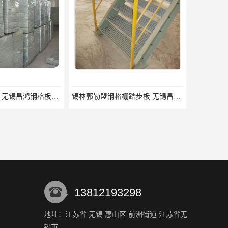
锡林郭勒盟钢格栅踏步板 无锡昌鸿钢格板有限公司
13812193298
地址：江苏省 无锡 惠山区 前洲街道 江苏省无
锡市