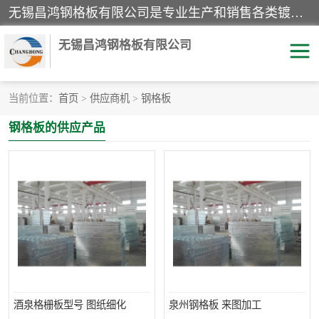
无锡昌鸿钢格板有限公司是专业生产和销售各类镀锌钢格板、镀锌钢格栅、不锈钢钢格及其相关产品的现代化企业。公司产品广泛运用于石油、化工、港口、电力、运输、造纸、医药、钢铁、食品、市政、房地产、制造业等各个领域。
无锡昌鸿钢格板有限公司
当前位置：
首页
>
供应商机
>
钢格板
镀锌钢格板
不锈钢钢格板
钢格板的供应产品
踏步板
水沟盖板
栏杆
钢格栅
齿形钢格板
钢格板
热镀锌钢格板
复合钢格板
钢格栅踏步板
插接钢格板
酒泉格栅板型号 图纸细化
泉州钢格板 来图加工