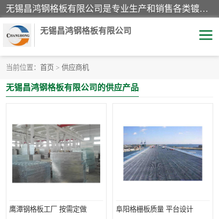
无锡昌鸿钢格板有限公司是专业生产和销售各类镀锌钢格板、镀锌钢格栅、不锈钢钢格及其相关产品的现代化企业。公司产品广泛运用于石油、化工、港口、电力、运输、造纸、医药、钢铁、食品、市政、房地产、制造业等各个领域。
无锡昌鸿钢格板有限公司
当前位置：
首页
>
供应商机
镀锌钢格板
不锈钢钢格板
无锡昌鸿钢格板有限公司的供应产品
踏步板
水沟盖板
栏杆
钢格栅
齿形钢格板
钢格板
热镀锌钢格板
复合钢格板
钢格栅踏步板
插接钢格板
鹰潭钢格板工厂 按需定做
阜阳格栅板质量 平台设计