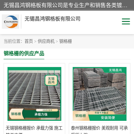
无锡昌鸿钢格板有限公司是专业生产和销售各类镀锌钢格板、镀锌钢格栅、不锈钢钢格及其相关产品的现代化企业。公司产品广泛运用于石油、化工、港口、电力、运输、造纸、医药、钢铁、食品、市政、房地产、制造业等各个领域。
无锡昌鸿钢格板有限公司
当前位置：
首页
>
供应商机
>
钢格栅
镀锌钢格板
不锈钢钢格板
钢格栅的供应产品
踏步板
水沟盖板
栏杆
钢格栅
齿形钢格板
钢格板
热镀锌钢格板
复合钢格板
钢格栅踏步板
插接钢格板
无锡钢格栅报价 承载力强 施工
泰州钢格栅报价 美观耐用 可承