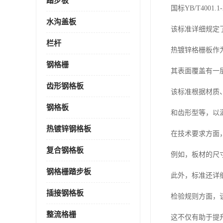
踏步板
国标YB/T40
水沟盖板
该标准详细规定
栏杆
热镀锌格栅板作
钢格栅
其表面覆盖有一
齿形钢格板
该标准根据材质
钢格板
和齿形型等，以
热镀锌钢格板
在技术要求方面，
复合钢格板
例如，板材的尺
钢格栅踏步板
此外，标准还详
插接钢格板
检验规则方面，
整流格栅
这不仅有助于提