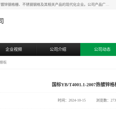
无锡昌鸿钢格板有限公司是专业生产和销售各类镀锌钢格板、镀锌钢格栅、不锈钢钢格及其相关产品的现代化企业。公司产品广泛运用于石油、化工、港口、电力、运输、造纸、医药、钢铁、食品、市政、房地产、制造业等各个领域。
司
企业视频
公司介绍
公司动态
格栅板
国标YB/T4001.1-2007热镀锌
时间：2024-10-15
浏览数：273