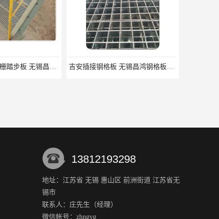
锡林郭勒盟钢格栅踏步板 无锡昌鸿钢格板有限公司
吉安插接钢格板 无锡昌鸿钢格板有限公司
13812193298
地址：江苏省 无锡 惠山区 前洲街道 江苏省无
锡市
庆阳镀锌钢格板 使用方便 表面干净整洁
清远复合钢格板价格 便于安装 表面干净整洁
联系人：庄
先生
（经理）
微信帐号：zhngyg