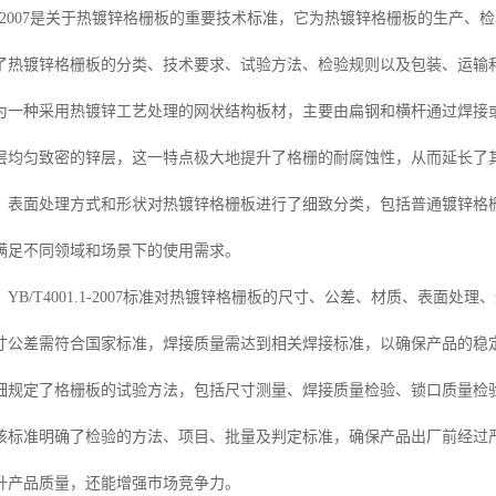
01.1-2007是关于热镀锌格栅板的重要技术标准，它为热镀锌格栅板的生
了热镀锌格栅板的分类、技术要求、试验方法、检验规则以及包装、运输
为一种采用热镀锌工艺处理的网状结构板材，主要由扁钢和横杆通过焊接
层均匀致密的锌层，这一特点极大地提升了格栅的耐腐蚀性，从而延长了
、表面处理方式和形状对热镀锌格栅板进行了细致分类，包括普通镀锌格
满足不同领域和场景下的使用需求。
YB/T4001.1-2007标准对热镀锌格栅板的尺寸、公差、材质、表面处
寸公差需符合国家标准，焊接质量需达到相关焊接标准，以确保产品的稳
细规定了格栅板的试验方法，包括尺寸测量、焊接质量检验、锁口质量检
该标准明确了检验的方法、项目、批量及判定标准，确保产品出厂前经过
升产品质量，还能增强市场竞争力。