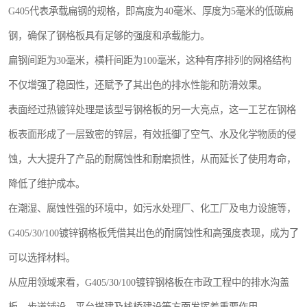
G405代表承载扁钢的规格，即高度为40毫米、厚度为5毫米的低碳扁
整流格栅
钢，确保了钢格板具有足够的强度和承载能力。
扁钢间距为30毫米，横杆间距为100毫米，这种有序排列的网格结构
不仅增强了稳固性，还赋予了其出色的排水性能和防滑效果。
表面经过热镀锌处理是该型号钢格板的另一大亮点，这一工艺在钢格
板表面形成了一层致密的锌层，有效抵御了空气、水及化学物质的侵
蚀，大大提升了产品的耐腐蚀性和耐磨损性，从而延长了使用寿命，
降低了维护成本。
在潮湿、腐蚀性强的环境中，如污水处理厂、化工厂及电力设施等，
G405/30/100镀锌钢格板凭借其出色的耐腐蚀性和高强度表现，成为了
可以选择材料。
从应用领域来看，G405/30/100镀锌钢格板在市政工程中的排水沟盖