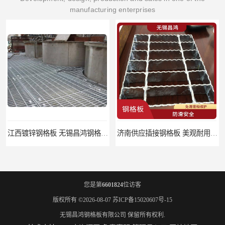
manufacturing enterprises
公司
济南供应插接钢格板 美观耐用 载重高 自重轻
您是第
6601824
位访客
版权所有 ©2026-08-07
苏ICP备15020607号-15
无锡昌鸿钢格板有限公司
保留所有权利.