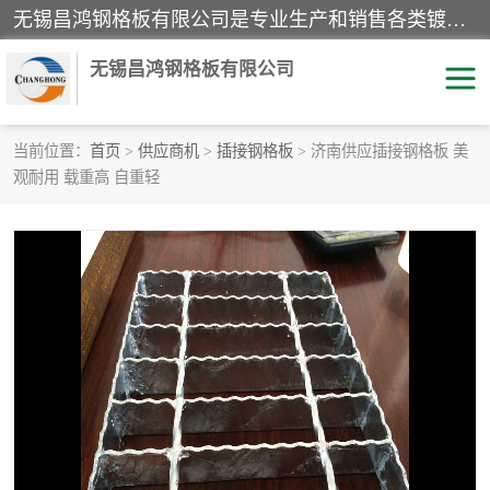
无锡昌鸿钢格板有限公司是专业生产和销售各类镀锌钢格板、镀锌钢格栅、不锈钢钢格及其相关产品的现代化企业。公司产品广泛运用于石油、化工、港口、电力、运输、造纸、医药、钢铁、食品、市政、房地产、制造业等各个领域。
无锡昌鸿钢格板有限公司
当前位置：
首页
>
供应商机
>
插接钢格板
> 济南供应插接钢格板 美
观耐用 载重高 自重轻
镀锌钢格板
不锈钢钢格板
踏步板
水沟盖板
栏杆
钢格栅
齿形钢格板
钢格板
热镀锌钢格板
复合钢格板
钢格栅踏步板
插接钢格板