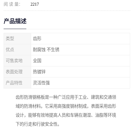
阅 读 量：
2217
产品描述
类型
齿形
优点
耐腐蚀 不生锈
可售卖地
全国
表面处理
热镀锌
产品特性
灵活性强
齿形防滑钢格板是一种广泛应用于工业、建筑和交通领
域的防滑材料。它采用高强度钢材制成，表面采用齿形
设计，能够有效地提高人员和车辆在潮湿、油脂等环境
下的行走和行驶安全性。