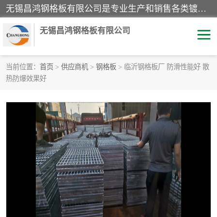
无锡昌鸿钢格板有限公司是专业生产和销售各类镀锌钢格板、镀锌钢格栅、不锈钢钢格及其相关产品的现代化企业。公司产品广泛运用于石油、化工、港口、电力、运输、造纸、医药、钢铁、食品、市政、房地产、制造业等各个领域。
无锡昌鸿钢格板有限公司
当前位置：
首页
>
供应商机
>
钢格板
> 临沂钢格板厂 防滑性能好 散
热防爆效果好
镀锌钢格板
不锈钢钢格板
踏步板
水沟盖板
栏杆
钢格栅
齿形钢格板
钢格板
热镀锌钢格板
复合钢格板
钢格栅踏步板
插接钢格板