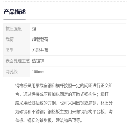
产品描述
抗压强度
强
载荷
超载载荷
类型
方形井盖
表面处理工艺
热镀锌
网孔长
100mm
钢格板是用承载扁钢和横杆按照一定的间距进行正交组
合，通过焊接或压锁加以固定的开敞式钢构件；横杆一
般采用经过扭绞的方钢、也可采用圆钢或扁钢，材质分
为碳钢和不锈钢；钢格板主要用来做钢结构平台板、沟
盖板、钢梯的踏步板、建筑物吊顶等。