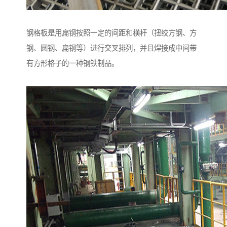
钢格板是用扁钢按照一定的间距和横杆（扭绞方钢、方
钢、圆钢、扁钢等）进行交叉排列，并且焊接成中间带
有方形格子的一种钢铁制品。