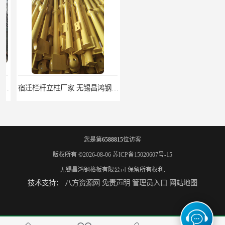
宿迁栏杆立柱厂家 无锡昌鸿钢格板有限公司
揭阳整流格栅厂 无锡昌鸿钢格板有限公司
您是第
6588815
位访客
版权所有 ©2026-08-06
苏ICP备15020607号-15
无锡昌鸿钢格板有限公司
保留所有权利.
技术支持：
八方资源网
免责声明
管理员入口
网站地图
锡林郭勒盟钢格栅踏步板 无锡昌鸿钢格板有限公司
吉安插接钢格板 无锡昌鸿钢格板有限公司