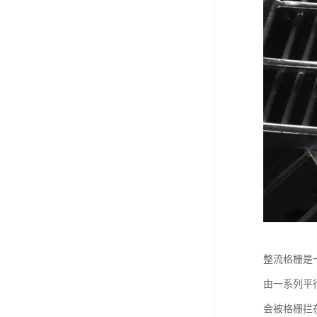
整流格栅是
由一系列平
会被格栅拦