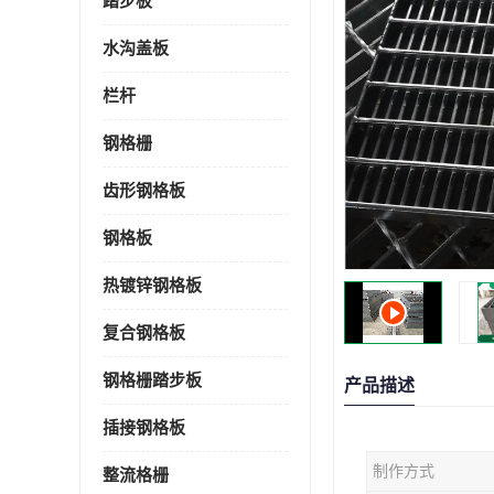
踏步板
水沟盖板
栏杆
钢格栅
齿形钢格板
钢格板
热镀锌钢格板
复合钢格板
钢格栅踏步板
产品描述
插接钢格板
制作方式
整流格栅