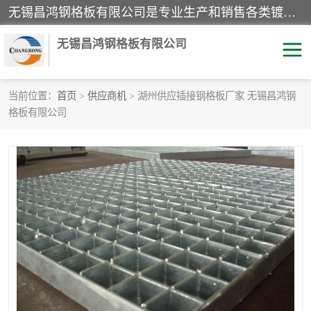
无锡昌鸿钢格板有限公司是专业生产和销售各类镀锌钢格板、镀锌钢格栅、不锈钢钢格及其相关产品的现代化企业。公司产品广泛运用于石油、化工、港口、电力、运输、造纸、医药、钢铁、食品、市政、房地产、制造业等各个领域。
无锡昌鸿钢格板有限公司
当前位置：
首页
>
供应商机
> 湖州供应插接钢格板厂家 无锡昌鸿钢
格板有限公司
镀锌钢格板
不锈钢钢格板
踏步板
水沟盖板
栏杆
钢格栅
齿形钢格板
钢格板
热镀锌钢格板
复合钢格板
钢格栅踏步板
插接钢格板