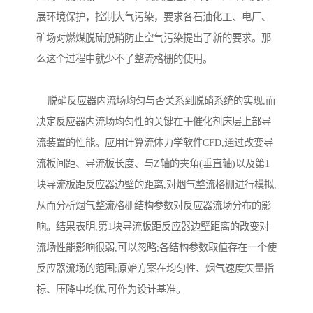
展环境保护，控制大气污染，要求各石油化工、电厂、
矿场对燃煤脱硫脱硝防止空气污染提出了新的要求。那
么这个过程中就少不了整流格栅的使用。
脱硝反应器内流场均匀与否关系到脱硝系统的实现,而
决定反应器内流场均匀性的关键在于催化剂床层上部导
流装置的性能。应用计算流体力学软件CFD,通过改变导
流板间距、导流板长度、与Z轴的夹角(垂直轴)以及第1
块导流板距反应器边壁的距离,对烟气整流格栅进行模拟,
从而分析烟气整流格栅结构参数对反应器流场分布的影
响。结果表明,第1块导流板距反应器边壁距离的改变对
流场性能影响很弱,可以忽略;各结构参数取值存在一个使
反应器流场的范围;原始方案在均匀性、烟气速度矢量指
标、压降中均优,可作为设计基准。