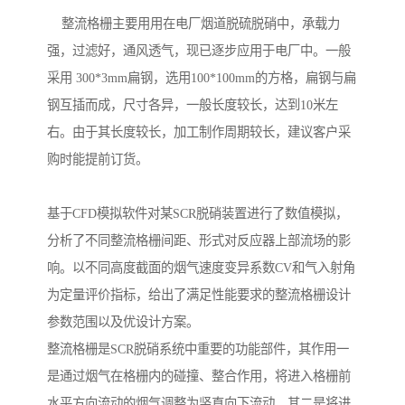
整流格栅主要用用在电厂烟道脱硫脱硝中，承载力
强，过滤好，通风透气，现已逐步应用于电厂中。一般
采用 300*3mm扁钢，选用100*100mm的方格，扁钢与扁
钢互插而成，尺寸各异，一般长度较长，达到10米左
右。由于其长度较长，加工制作周期较长，建议客户采
购时能提前订货。
基于CFD模拟软件对某SCR脱硝装置进行了数值模拟，
分析了不同整流格栅间距、形式对反应器上部流场的影
响。以不同高度截面的烟气速度变异系数CV和气入射角
为定量评价指标，给出了满足性能要求的整流格栅设计
参数范围以及优设计方案。
整流格栅是SCR脱硝系统中重要的功能部件，其作用一
是通过烟气在格栅内的碰撞、整合作用，将进入格栅前
水平方向流动的烟气调整为竖直向下流动，其二是将进