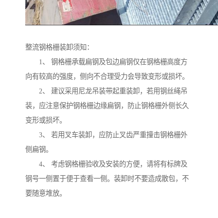
整流钢格栅装卸须知：
1、 钢格栅承载扁钢及包边扁钢仅在钢格栅高度方
向有较高的强度，侧向不合理受力会导致变形或损坏。
2、 建议采用尼龙吊装带起重装卸，若用钢丝绳吊
装，应注意保护钢格栅边缘扁钢，防止钢格栅外侧长久
变形或损坏。
3、 若用叉车装卸，应防止叉齿严重撞击钢格栅外
侧扁钢。
4、 考虑钢格栅验收及安装的方便，请将有标牌及
钢号一侧置于便于查看一侧。装卸时不要造成散包，不
要随意堆放。