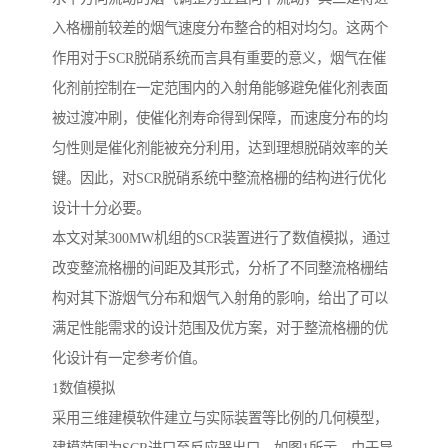
入格栅前较差的烟气速度分布整合的相对均匀。这两个
作用对于SCR脱硝系统而言具有重要的意义，烟气在催
化剂前控制在一定范围内的入射角能够避免催化剂表面
被过渡冲刷，使催化剂寿命得到保障，而速度分布的均
匀性则是催化剂能被充分利用，达到理想脱硝效率的关
键。因此，对SCR脱硝系统中整流格栅的结构进行优化
设计十分必要。
本文对某300MW机组的SCR装置进行了数值模拟，通过
改变整流格栅的间距及其形式，分析了不同整流格栅结
构对其下游烟气分布和烟气入射角的影响，给出了可以
满足性能需求的设计范围及优方案，对于整流格栅的优
化设计有一定参考价值。
1数值模拟
采用三维建模软件建立与实际装置等比例的几何模型，
建模范围为SCR进口至反应器出口，如图1所示。由于导