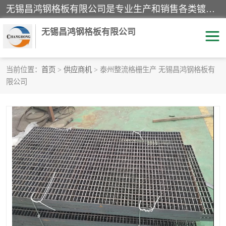
无锡昌鸿钢格板有限公司是专业生产和销售各类镀锌钢格板、镀锌钢格栅、不锈钢钢格及其相关产品的现代化企业。公司产品广泛运用于石油、化工、港口、电力、运输、造纸、医药、钢铁、食品、市政、房地产、制造业等各个领域。
无锡昌鸿钢格板有限公司
当前位置：
首页
>
供应商机
> 泰州整流格栅生产 无锡昌鸿钢格板有
限公司
镀锌钢格板
不锈钢钢格板
踏步板
水沟盖板
栏杆
钢格栅
齿形钢格板
钢格板
热镀锌钢格板
复合钢格板
钢格栅踏步板
插接钢格板