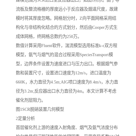
流板及整流格栅的厚度远小于反应器及烟道尺度，故建
模时将其厚度忽略。网格划分时，Z向平面网格采用结
构化与非结构化结合的方式划分，然后由Cooper方式生
成体网格，终网格总数约为250万。
数值计算采用Fluent软件，湍流模型选用标准k-ε双方程
模型，氨气与烟气的混合过程采用SpeciesTransport模
型，边界条件设置为速度进口与压力出口。根据烟气参
数和装置尺寸，设置进口速度为12m/s，进口温度为
660K，水力直径为4.5m;AIG喷口速度为8.4m/s，水力直
径为3.2m;反应器出口水力直径为4m。本文计算不考虑
催化剂层阻力。
图1SCR脱硝装置几何模型
2定量分析
首层催化剂上游的速度入射角度、烟气及氨气浓度分布