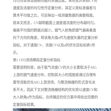
均匀性是保证脱硝性能的关键因素。采用变异系数CV对
速度及浓度的均匀性作定量分析，其定义是标准偏差与
算术平均值之比，可反映出一组测量数据的离散程度。
就本文而言，CV越明截面上速度或浓度的分布越均匀，
偏离平均值的数据点越少。烟气入射角即烟气偏离垂直
向下方向的角度，将该角大值α作为速度矢量的定量分析
指标。对于速度CV、浓度CV以及α的优化目标如表1所
示。
表1 CFD流场模拟定量分析指标
需要说明的是，由于氨气浓度CV的大小主要取决于AIG
上游的烟气速度分布，控制其大小的措施是通过合理布
置导流板优化AIG上游流场，与整流格栅的形式变化关
系不大，因此下文对整流格栅结构的优化将以速度CV和
大入射角α作为指标，在终确定的优方案中将给出完整的
定量指标结果。