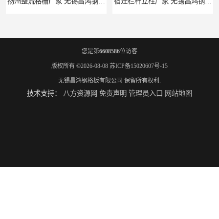
扬州整流格栅厂家 无锡昌鸿钢格板有限公司
宿迁栏杆立柱厂家 无锡昌鸿钢格板有限公司
您是第
6608586
位访客
版权所有 ©2026-08-08
苏ICP备15020607号-15
无锡昌鸿钢格板有限公司
保留所有权利.
技术支持：
八方资源网
免责声明
管理员入口
网站地图
揭阳整流格栅厂 无锡昌鸿钢格板有限公司
锡林郭勒盟钢格栅踏步板 无锡昌鸿钢格板有限公司