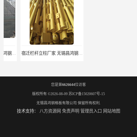
宿迁栏杆立柱厂家 无锡昌鸿钢格板有限公司
揭阳整流格栅厂 无锡昌鸿钢格板有限公司
您是第
6626644
位访客
版权所有 ©2026-08-09
苏ICP备15020607号-15
无锡昌鸿钢格板有限公司
保留所有权利.
技术支持：
八方资源网
免责声明
管理员入口
网站地图
锡林郭勒盟钢格栅踏步板 无锡昌鸿钢格板有限公司
吉安插接钢格板 无锡昌鸿钢格板有限公司