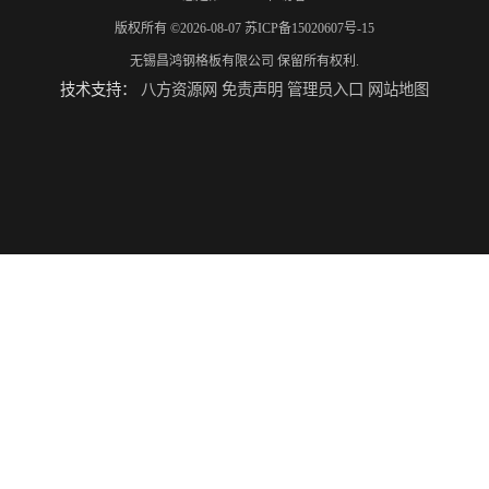
版权所有 ©2026-08-07
苏ICP备15020607号-15
无锡昌鸿钢格板有限公司
保留所有权利.
技术支持：
八方资源网
免责声明
管理员入口
网站地图
揭阳整流格栅厂 无锡昌鸿钢格板有限公司
锡林郭勒盟钢格栅踏步板 无锡昌鸿钢格板有限公司
吉安插接钢格板 无锡昌鸿钢格板有限公司
江西镀锌钢格板 无锡昌鸿钢格板有限公司