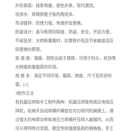
外形美观：线条简捷，银色外表，现代潮流。
佳排水：是铸铁篦子板的两倍多。
热浸镀锌：防锈力强，免维护及更换。
防盗设计：盖与框用铰联接，防盗，安全，开启方便。
节省投资：大跨距重载时，比铸铁价低且节省被盗话压
碎更换的费用。
高 强 度：强度、韧性远高于铸铁，可用于码头，机场等
大跨度和重载荷的环境。
规 格 多：满足不同环境、载荷、跨度、尺寸及形状所
需。[1]
3制作方法
有机器压焊和手工制作两种：机器压焊使用高压电阻压
焊机，机械手自动将横杆横放在均匀排列的扁钢上，通
过强大的电焊功率和液压力将横杆压焊入扁钢内，从而
可以得到焊点坚固，稳定性和强度极高的钢格板，手工