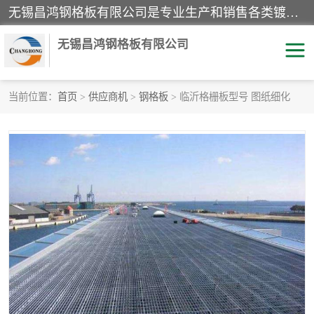
无锡昌鸿钢格板有限公司是专业生产和销售各类镀锌钢格板、镀锌钢格栅、不锈钢钢格及其相关产品的现代化企业。公司产品广泛运用于石油、化工、港口、电力、运输、造纸、医药、钢铁、食品、市政、房地产、制造业等各个领域。
无锡昌鸿钢格板有限公司
当前位置：
首页
>
供应商机
>
钢格板
> 临沂格栅板型号 图纸细化
镀锌钢格板
不锈钢钢格板
踏步板
水沟盖板
栏杆
钢格栅
齿形钢格板
钢格板
热镀锌钢格板
复合钢格板
钢格栅踏步板
插接钢格板