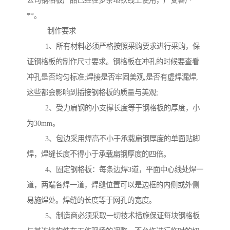
公司钢格板产品已经在多条地铁线上使用，广受客户
**。
制作要求
1、所有材料必须严格按照采购要求进行采购，保
证钢格板的制作尺寸要求。钢格板在冲孔的时候要查看
冲孔是否均匀标准;焊接是否牢固美观,是否有虚焊漏焊,
这些都会影响到插接钢格板的质量与美观;
2、受力扁钢的小支撑长度等于钢格板的厚度，小
为30mm。
3、包边采用焊高不小于承载扁钢厚度的单面贴脚
焊，焊缝长度不得小于承载扁钢厚度的四倍。
4、固定钢格板：每条边焊3道，平面中心线处焊一
道，两端各焊一道，焊缝位置可以是边框的内侧或外侧
易施焊处。焊缝的长度等于网孔的宽度。
5、制造商必须采取一切技术措施保证每块钢格板