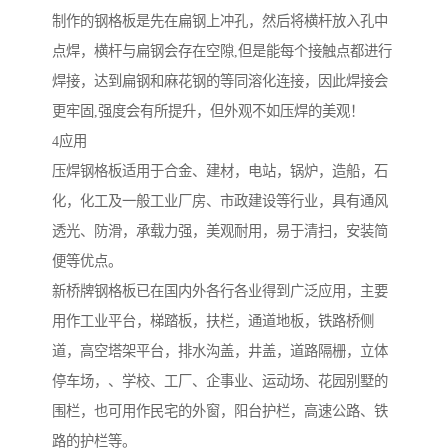
制作的钢格板是先在扁钢上冲孔，然后将横杆放入孔中
点焊，横杆与扁钢会存在空隙,但是能每个接触点都进行
焊接，达到扁钢和麻花钢的等同溶化连接，因此焊接会
更牢固,强度会有所提升，但外观不如压焊的美观！
4应用
压焊钢格板适用于合金、建材，电站，锅炉，造船，石
化，化工及一般工业厂房、市政建设等行业，具有通风
透光、防滑，承载力强，美观耐用，易于清扫，安装简
便等优点。
新桥牌钢格板已在国内外各行各业得到广泛应用，主要
用作工业平台，梯踏板，扶栏，通道地板，铁路桥侧
道，高空塔架平台，排水沟盖，井盖，道路隔栅，立体
停车场，、学校、工厂、企事业、运动场、花园别墅的
围栏，也可用作民宅的外窗，阳台护栏，高速公路、铁
路的护栏等。