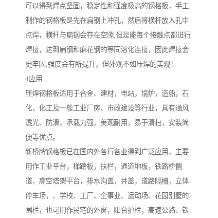
可以得到焊点坚固，稳定性和强度极高的钢格板，手工
制作的钢格板是先在扁钢上冲孔，然后将横杆放入孔中
点焊，横杆与扁钢会存在空隙,但是能每个接触点都进行
焊接，达到扁钢和麻花钢的等同溶化连接，因此焊接会
更牢固,强度会有所提升，但外观不如压焊的美观！
4应用
压焊钢格板适用于合金、建材，电站，锅炉，造船，石
化，化工及一般工业厂房、市政建设等行业，具有通风
透光、防滑，承载力强，美观耐用，易于清扫，安装简
便等优点。
新桥牌钢格板已在国内外各行各业得到广泛应用，主要
用作工业平台，梯踏板，扶栏，通道地板，铁路桥侧
道，高空塔架平台，排水沟盖，井盖，道路隔栅，立体
停车场，、学校、工厂、企事业、运动场、花园别墅的
围栏，也可用作民宅的外窗，阳台护栏，高速公路、铁