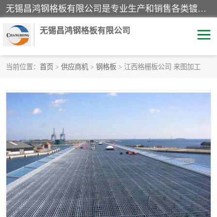
无锡昌鸿钢格板有限公司是专业生产和销售各类镀锌钢格板、镀锌钢格栅、不锈钢钢格及其相关产品的现代化企业。公司产品广泛运用于石油、化工、港口、电力、运输、造纸、医药、钢铁、食品、市政、房地产、制造业等各个领域。
无锡昌鸿钢格板有限公司
当前位置：
首页
>
供应商机
>
钢格板
> 江西格栅板公司 来图加工
镀锌钢格板
不锈钢钢格板
踏步板
水沟盖板
栏杆
钢格栅
齿形钢格板
钢格板
热镀锌钢格板
复合钢格板
钢格栅踏步板
插接钢格板