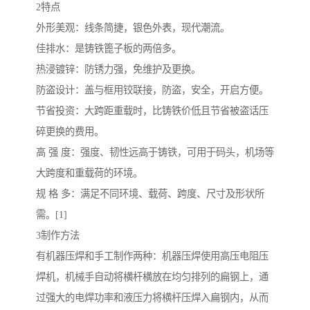
2特点
外形美观：线条简捷，银色外表，现代潮流。
佳排水：是铸铁篦子板的两倍多。
热浸镀锌：防锈力强，免维护及更换。
防盗设计：盖与框用铰联接，防盗，安全，开启方便。
节省投资：大跨距重载时，比铸铁价低且节省被盗话压
碎更换的费用。
高 强 度：强度、韧性远高于铸铁，可用于码头，机场等
大跨度和重载荷的环境。
规 格 多：满足不同环境、载荷、跨度、尺寸及形状所
需。[1]
3制作方法
有机器压焊和手工制作两种：机器压焊使用高压电阻压
焊机，机械手自动将横杆横放在均匀排列的扁钢上，通
过强大的电焊功率和液压力将横杆压焊入扁钢内，从而