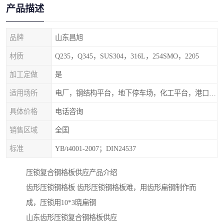
产品描述
品牌
山东昌旭
材质
Q235，Q345，SUS304，316L，254SMO，2205
加工定做
是
适用场所
电厂，钢结构平台，地下停车场，化工平台，港口码头
具体价格
电话咨询
销售区域
全国
标准
YB/t4001-2007；DIN24537
压锁复合钢格板供应产品介绍
齿形压锁钢格板 齿形压锁钢格板难，用齿形扁钢制作而
成，压锁用10*3晓扁钢
山东齿形压锁复合钢格板供应