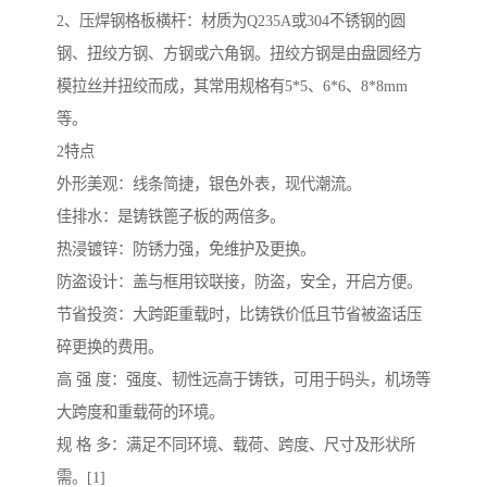
2、压焊钢格板横杆：材质为Q235A或304不锈钢的圆
钢、扭绞方钢、方钢或六角钢。扭绞方钢是由盘圆经方
模拉丝并扭绞而成，其常用规格有5*5、6*6、8*8mm
等。
2特点
外形美观：线条简捷，银色外表，现代潮流。
佳排水：是铸铁篦子板的两倍多。
热浸镀锌：防锈力强，免维护及更换。
防盗设计：盖与框用铰联接，防盗，安全，开启方便。
节省投资：大跨距重载时，比铸铁价低且节省被盗话压
碎更换的费用。
高 强 度：强度、韧性远高于铸铁，可用于码头，机场等
大跨度和重载荷的环境。
规 格 多：满足不同环境、载荷、跨度、尺寸及形状所
需。[1]