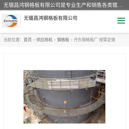
无锡昌鸿钢格板有限公司是专业生产和销售各类镀锌钢格板、镀锌钢格栅、不锈钢钢格及其相关产品的现代化企业。公司产品广泛运用于石油、化工、港口、电力、运输、造纸、医药、钢铁、食品、市政、房地产、制造业等各个领域。
无锡昌鸿钢格板有限公司
当前位置：
首页
>
供应商机
>
钢格板
> 丹东钢格板厂 按需定做
镀锌钢格板
不锈钢钢格板
踏步板
水沟盖板
栏杆
钢格栅
齿形钢格板
钢格板
热镀锌钢格板
复合钢格板
钢格栅踏步板
插接钢格板