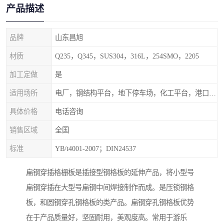
产品描述
品牌
山东昌旭
材质
Q235，Q345，SUS304，316L，254SMO，2205
加工定做
是
适用场所
电厂，钢结构平台，地下停车场，化工平台，港口码头
具体价格
电话咨询
销售区域
全国
标准
YB/t4001-2007；DIN24537
扁钢穿插格栅板是插接型钢格板的延伸产品，将小型号
扁钢穿插在大型号扁钢中间焊接制作而成。是压锁钢格
板，和圆钢穿孔钢格板的类产品。扁钢穿孔钢格板优势
在于产品质量好，坚固耐用，美观度高。常用于游乐