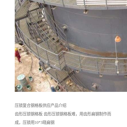
压锁复合钢格板供应产品介绍
齿形压锁钢格板 齿形压锁钢格板难，用齿形扁钢制作而
成，压锁用10*3晓扁钢