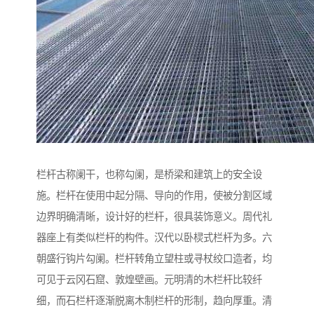
栏杆古称阑干，也称勾阑，是桥梁和建筑上的安全设
施。栏杆在使用中起分隔、导向的作用，使被分割区域
边界明确清晰，设计好的栏杆，很具装饰意义。周代礼
器座上有类似栏杆的构件。汉代以卧棂式栏杆为多。六
朝盛行钩片勾阑。栏杆转角立望柱或寻杖绞口造者，均
可见于云冈石窟、敦煌壁画。元明清的木栏杆比较纤
细，而石栏杆逐渐脱离木制栏杆的形制，趋向厚重。清