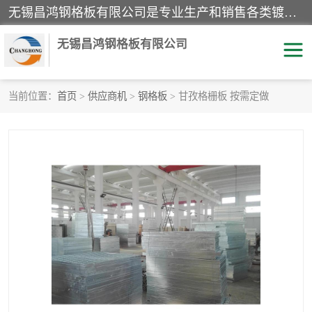
无锡昌鸿钢格板有限公司是专业生产和销售各类镀锌钢格板、镀锌钢格栅、不锈钢钢格及其相关产品的现代化企业。公司产品广泛运用于石油、化工、港口、电力、运输、造纸、医药、钢铁、食品、市政、房地产、制造业等各个领域。
无锡昌鸿钢格板有限公司
当前位置：
首页
>
供应商机
>
钢格板
> 甘孜格栅板 按需定做
镀锌钢格板
不锈钢钢格板
踏步板
水沟盖板
栏杆
钢格栅
齿形钢格板
钢格板
热镀锌钢格板
复合钢格板
钢格栅踏步板
插接钢格板