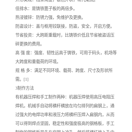
佳排水：是铸铁篦子板的两倍多。
热浸镀锌：防锈力强，免维护及更换。
防盗设计：盖与框用铰联接，防盗，安全，开启方便。
节省投资：大跨距重载时，比铸铁价低且节省被盗话压
碎更换的费用。
高 强 度：强度、韧性远高于铸铁，可用于码头，机场等
大跨度和重载荷的环境。
规 格 多：满足不同环境、载荷、跨度、尺寸及形状所
需。[1]
3制作方法
有机器压焊和手工制作两种：机器压焊使用高压电阻压
焊机，机械手自动将横杆横放在均匀排列的扁钢上，通
过强大的电焊功率和液压力将横杆压焊入扁钢内，从而
可以得到焊点坚固，稳定性和强度极高的钢格板，手工