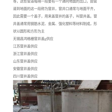
等，这些管道每隔一段要有一个通向地面的出口，由管
道到地面的这一段称为窨井，窨井口通常与地面平齐，
因此需要一个盖子，用来盖窨井的盖子，叫窨井盖。窨
井盖通常用钢筋水泥、金属、强化塑料等材料制成，形
状以圆形和方形为主
无锡昌鸿格栅窨井盖g供应
江苏窨井盖供应
浙江窨井盖供应
山东窨井盖供应
安徽窨井盖供应
四川窨井盖供应