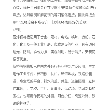
制作的钢格板是先在扁钢上冲孔，然后将横杆放入孔中
点焊，横杆与扁钢会存在空隙,但是能每个接触点都进行
焊接，达到扁钢和麻花钢的等同溶化连接，因此焊接会
更牢固,强度会有所提升，但外观不如压焊的美观！
4应用
压焊钢格板适用于合金、建材，电站，锅炉，造船，石
化，化工及一般工业厂房、市政建设等行业，具有通风
透光、防滑，承载力强，美观耐用，易于清扫，安装简
便等优点。
新桥牌钢格板已在国内外各行各业得到广泛应用，主要
用作工业平台，梯踏板，扶栏，通道地板，铁路桥侧
道，高空塔架平台，排水沟盖，井盖，道路隔栅，立体
停车场，、学校、工厂、企事业、运动场、花园别墅的
围栏，也可用作民宅的外窗，阳台护栏，高速公路、铁
路的护栏等。