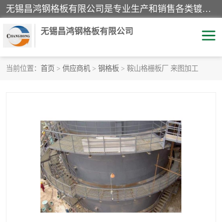
无锡昌鸿钢格板有限公司是专业生产和销售各类镀锌钢格板、镀锌钢格栅、不锈钢钢格及其相关产品的现代化企业。公司产品广泛运用于石油、化工、港口、电力、运输、造纸、医药、钢铁、食品、市政、房地产、制造业等各个领域。
无锡昌鸿钢格板有限公司
当前位置：
首页
>
供应商机
>
钢格板
> 鞍山格栅板厂 来图加工
镀锌钢格板
不锈钢钢格板
踏步板
水沟盖板
栏杆
钢格栅
齿形钢格板
钢格板
热镀锌钢格板
复合钢格板
钢格栅踏步板
插接钢格板