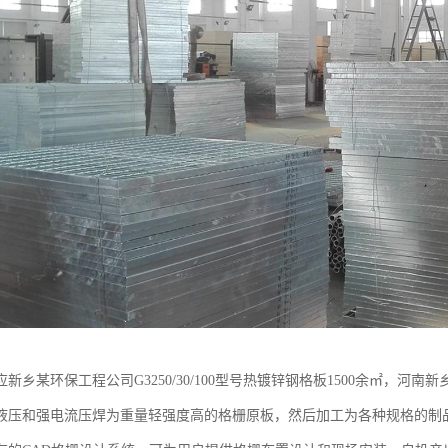
新乡某环保工程公司G3250/30/100型号热镀锌钢格板1500余㎡，
液压和强电流压焊为重量轻强度高的格栅原板，然后加工为各种规格的制