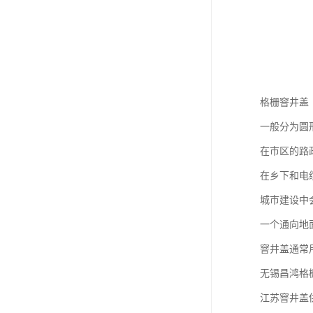
格栅窨井盖
一般分为圆
在市区的路
在乡下和电
城市建设中
一个通向地
窨井盖通常
无锡昌鸿格
江苏窨井盖