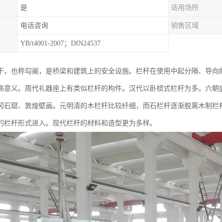
是
适用场所
电话咨询
销售区域
YB/t4001-2007；DIN24537
干，也称勾阑，是桥梁和建筑上的安全设施。栏杆在使用中起分隔、导向
饰意义。周代礼器座上有类似栏杆的构件。汉代以卧棂式栏杆为多。六朝
冈石窟、敦煌壁画。元明清的木栏杆比较纤细，而石栏杆逐渐脱离木制栏
的栏杆形式进入。现代栏杆的材料和造型更为多样。