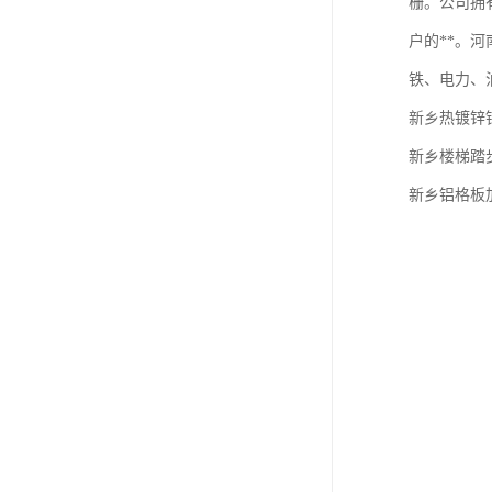
栅。公司拥
户的**。
铁、电力、油
新乡热镀锌
新乡楼梯踏
新乡铝格板