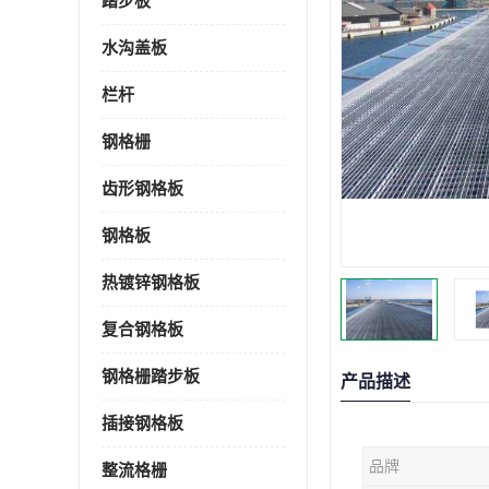
踏步板
水沟盖板
栏杆
钢格栅
齿形钢格板
钢格板
热镀锌钢格板
复合钢格板
钢格栅踏步板
产品描述
插接钢格板
品牌
整流格栅