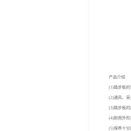
产品介绍
(1)踏步
(2)通风
(3)踏步
(4)耐用外
(5)保养十