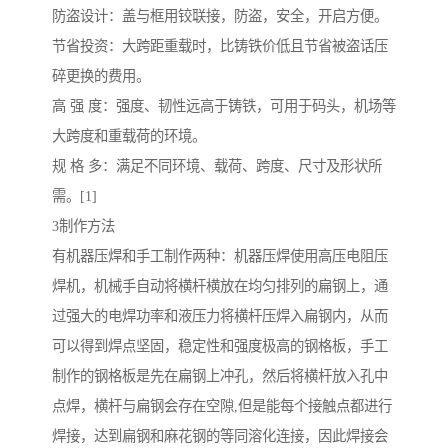
防盗设计：盖与框用铰联接，防盗，安全，开启方便。
节省投资：大跨距重载时，比铸铁价低且节省被盗话压
碎更换的费用。
高 强 度：强度、韧性远高于铸铁，可用于码头，机场等
大跨度和重载荷的环境。
规 格 多：满足不同环境、载荷、跨度、尺寸及形状所
需。[1]
3制作方法
有机器压焊和手工制作两种：机器压焊使用高压电阻压
焊机，机械手自动将横杆横放在均匀排列的扁钢上，通
过强大的电焊功率和液压力将横杆压焊入扁钢内，从而
可以得到焊点坚固，稳定性和强度极高的钢格板，手工
制作的钢格板是先在扁钢上冲孔，然后将横杆放入孔中
点焊，横杆与扁钢会存在空隙,但是能每个接触点都进行
焊接，达到扁钢和麻花钢的等同溶化连接，因此焊接会