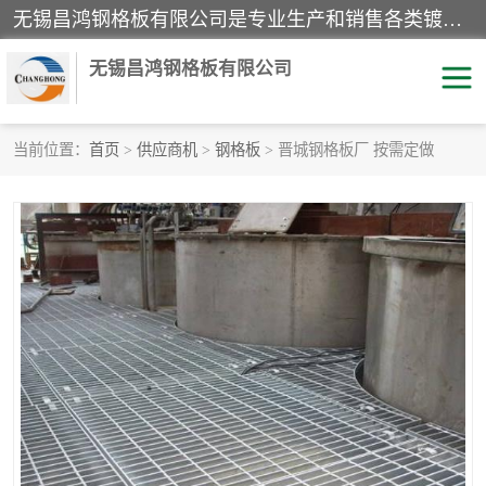
无锡昌鸿钢格板有限公司是专业生产和销售各类镀锌钢格板、镀锌钢格栅、不锈钢钢格及其相关产品的现代化企业。公司产品广泛运用于石油、化工、港口、电力、运输、造纸、医药、钢铁、食品、市政、房地产、制造业等各个领域。
无锡昌鸿钢格板有限公司
当前位置：
首页
>
供应商机
>
钢格板
> 晋城钢格板厂 按需定做
镀锌钢格板
不锈钢钢格板
踏步板
水沟盖板
栏杆
钢格栅
齿形钢格板
钢格板
热镀锌钢格板
复合钢格板
钢格栅踏步板
插接钢格板