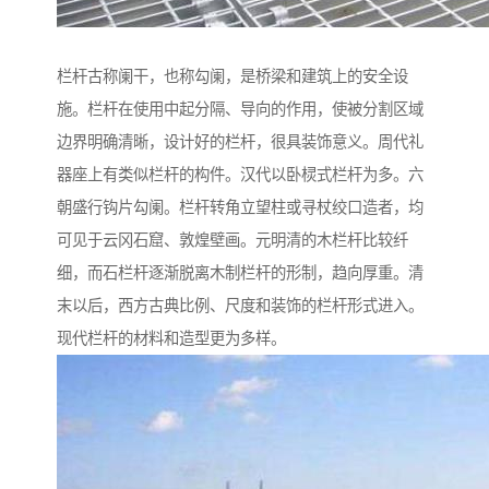
栏杆古称阑干，也称勾阑，是桥梁和建筑上的安全设
施。栏杆在使用中起分隔、导向的作用，使被分割区域
边界明确清晰，设计好的栏杆，很具装饰意义。周代礼
器座上有类似栏杆的构件。汉代以卧棂式栏杆为多。六
朝盛行钩片勾阑。栏杆转角立望柱或寻杖绞口造者，均
可见于云冈石窟、敦煌壁画。元明清的木栏杆比较纤
细，而石栏杆逐渐脱离木制栏杆的形制，趋向厚重。清
末以后，西方古典比例、尺度和装饰的栏杆形式进入。
现代栏杆的材料和造型更为多样。