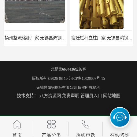
扬州整流格栅厂家 无锡昌鸿钢格板有限公司
宿迁栏杆立柱厂家 无锡昌鸿钢格板有限公司
您是第
6634436
位访客
版权所有 ©2026-08-10
苏ICP备15020607号-15
无锡昌鸿钢格板有限公司
保留所有权利.
技术支持：
八方资源网
免责声明
管理员入口
网站地图
揭阳整流格栅厂 无锡昌鸿钢格板有限公司
锡林郭勒盟钢格栅踏步板 无锡昌鸿钢格板有限公司
首页
产品分类
热线电话
在线咨询