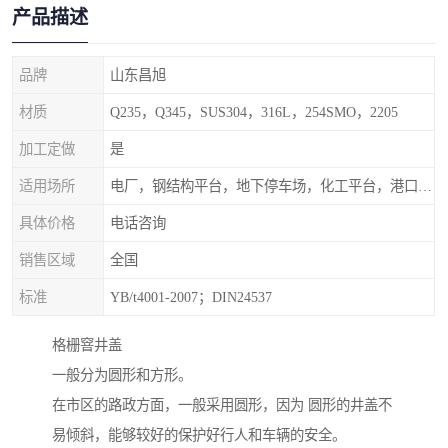
产品描述
品牌
山东昌旭
材质
Q235，Q345，SUS304，316L，254SMO，2205
加工定做
是
适用场所
电厂，钢结构平台，地下停车场，化工平台，港口码头
具体价格
电话咨询
销售区域
全国
标准
YB/t4001-2007；DIN24537
格栅窨井盖
一般分为圆形和方形。
在市区的路政方面，一般采用圆形，因为 圆形的井盖不
易倾斜，能够较好的保护好行人和车辆的安全。