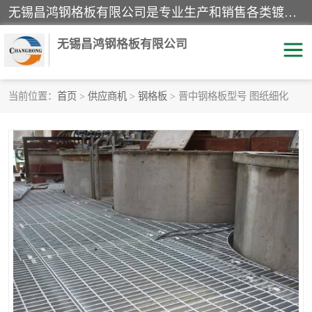
无锡昌鸿钢格板有限公司是专业生产和销售各类镀锌钢格板、镀锌钢格栅、不锈钢钢格及其相关产品的现代化企业。公司产品广泛运用于石油、化工、港口、电力、运输、造纸、医药、钢铁、食品、市政、房地产、制造业等各个领域。
无锡昌鸿钢格板有限公司
当前位置：
首页
>
供应商机
>
钢格板
> 晋中钢格板型号 图纸细化
镀锌钢格板
不锈钢钢格板
踏步板
水沟盖板
栏杆
钢格栅
齿形钢格板
钢格板
热镀锌钢格板
复合钢格板
钢格栅踏步板
插接钢格板