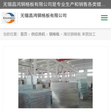
无锡昌鸿钢格板有限公司是专业生产和销售各类镀锌钢格板、镀锌钢格栅、不锈钢钢格及其相关产品的现代化企业。公司产品广泛运用于石油、化工、港口、电力、运输、造纸、医药、钢铁、食品、市政、房地产、制造业等各个领域。
无锡昌鸿钢格板有限公司
当前位置：
首页
>
供应商机
>
钢格板
> 潍坊钢格板 来图加工
镀锌钢格板
不锈钢钢格板
踏步板
水沟盖板
栏杆
钢格栅
齿形钢格板
钢格板
热镀锌钢格板
复合钢格板
钢格栅踏步板
插接钢格板