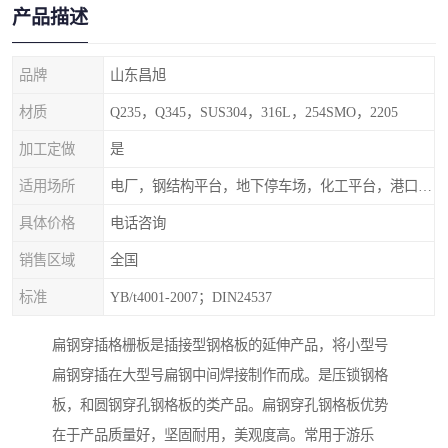
产品描述
品牌
山东昌旭
材质
Q235，Q345，SUS304，316L，254SMO，2205
加工定做
是
适用场所
电厂，钢结构平台，地下停车场，化工平台，港口码头
具体价格
电话咨询
销售区域
全国
标准
YB/t4001-2007；DIN24537
扁钢穿插格栅板是插接型钢格板的延伸产品，将小型号
扁钢穿插在大型号扁钢中间焊接制作而成。是压锁钢格
板，和圆钢穿孔钢格板的类产品。扁钢穿孔钢格板优势
在于产品质量好，坚固耐用，美观度高。常用于游乐