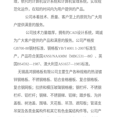
理，依托的计算机设计系统和计算机管理系统，实现规
范化运作，在短的时间内为用户提供的产品。
公司本着技术、质量、客户至上的原则为广大用
户提供满意的服务。
公司技术力量雄厚，拥有的CAD设计系统，竭诚
为广大客户提供的产品和满意的服务。公司严格按
GB700-88钢材标准、钢格板YB/T4001.1-2007标准生
产，产品符合美国ANSI/NAAMM（MBG531—88）、英
国BS4592—1987、澳大利亚AS1657—1985标准。
无锡昌鸿钢格板有限公司主要生产各种规格的热浸镀
锌钢格板、不锈钢格板、铝合金格栅板、复合钢格板、
复合钢网板；拉挤和模压玻璃钢格栅；钢栏杆、不锈钢
栏杆、铝栏杆；钢梯、不锈钢梯、铝梯；踏步板、沟井
盖板、树池盖、围墙、天花板、吊顶、遮阳板；管道支
吊架及各类金属构件和其它有色金属结构件等。公司产