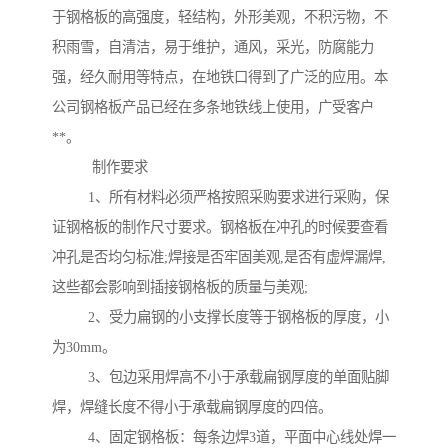
于钢格板的高强度，轻结构，外形美观，不积污物，不
积雨雪，自清洁，易于维护，通风，采光，防腐能力
强，经久耐用等特点，在地铁口得到了广泛的应用。本
公司钢格板产品已经在多条地铁线上使用，广受客户
**。
制作要求
1、所有材料必须严格按照采购要求进行采购，保
证钢格板的制作尺寸要求。钢格板在冲孔的时候要查看
冲孔是否均匀标准;焊接是否牢固美观,是否有虚焊漏焊,
这些都会影响到插接钢格板的质量与美观;
2、受力扁钢的小支撑长度等于钢格板的厚度，小
为30mm。
3、包边采用焊高不小于承载扁钢厚度的单面贴脚
焊，焊缝长度不得小于承载扁钢厚度的四倍。
4、固定钢格板：每条边焊3道，平面中心线处焊一