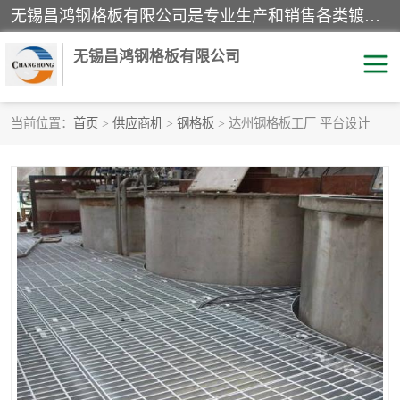
无锡昌鸿钢格板有限公司是专业生产和销售各类镀锌钢格板、镀锌钢格栅、不锈钢钢格及其相关产品的现代化企业。公司产品广泛运用于石油、化工、港口、电力、运输、造纸、医药、钢铁、食品、市政、房地产、制造业等各个领域。
无锡昌鸿钢格板有限公司
当前位置：
首页
>
供应商机
>
钢格板
> 达州钢格板工厂 平台设计
镀锌钢格板
不锈钢钢格板
踏步板
水沟盖板
栏杆
钢格栅
齿形钢格板
钢格板
热镀锌钢格板
复合钢格板
钢格栅踏步板
插接钢格板