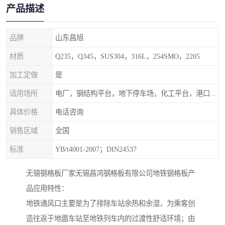
产品描述
品牌
山东昌旭
材质
Q235，Q345，SUS304，316L，254SMO，2205
加工定做
是
适用场所
电厂，钢结构平台，地下停车场，化工平台，港口码头
具体价格
电话咨询
销售区域
全国
标准
YB/t4001-2007；DIN24537
无锡钢格板厂家无锡昌鸿钢格板有限公司地铁钢格板产
品应用特性：
地铁通风口主要是为了排除车站余热和余湿，为乘客创
造往返于地面车站至地铁列车内的过渡性舒适环境；由