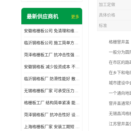
加工定做
具体价格
最新供应商机
更多
标准
安徽格栅板公司 免清理和维护 安装需要人工少
格栅窨井盖
临沂钢格板公司 施工简单方便 通风好 减少风阻
一般分为圆
菏泽格栅板工厂 抗冲击性强 安装需要人工少
在市区的路
安徽钢格板 减少投资成本 不用清洗和维护
在乡下和电
临沂钢格板厂 防滑性能好 散热防爆效果好
城市建设中
无锡格栅板厂家 可承受压力强 安装需要人工少
一个通向地
格栅板工厂 结构简单紧凑 能减少风力破坏
窨井盖通常
无锡昌鸿格
菏泽钢格板厂 抗冲击性好 设计规范 通风透光
江苏窨井盖
上海格栅板厂家 安装工期短 通风好 减少风阻