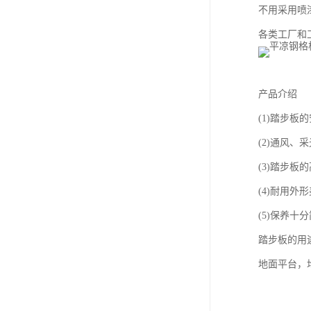
不用采用喷
各类工厂和
产品介绍
(1)踏步
(2)通风
(3)踏步
(4)耐用外
(5)保养十
踏步板的用
地面平台，