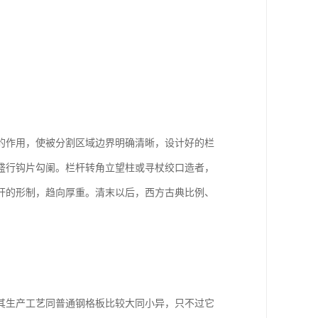
的作用，使被分割区域边界明确清晰，设计好的栏
盛行钩片勾阑。栏杆转角立望柱或寻杖绞口造者，
杆的形制，趋向厚重。清末以后，西方古典比例、
其生产工艺同普通钢格板比较大同小异，只不过它