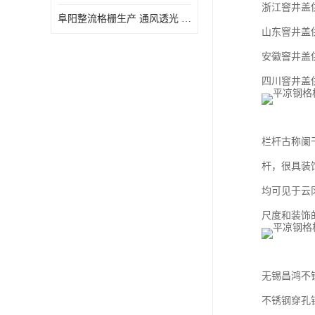
浙江窨井盖
阜阳整流格栅生产 通风透光 免清理和维护
山东窨井盖
安徽窨井盖
四川窨井盖
栏杆古称阑
杆，很具装
均可见于云
尺度和装饰
无锡昌鸿不
不锈钢穿孔