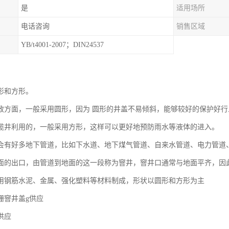
是
适用场所
电话咨询
销售区域
YB/t4001-2007；DIN24537
形和方形。
政方面，一般采用圆形，因为 圆形的井盖不易倾斜，能够较好的保护好行
缆井利用的，一般采用方形，这样可以更好地预防雨水等液体的进入。
会有好多地下管道，比如下水道、地下煤气管道、自来水管道、电力管道
面的出口，由管道到地面的这一段称为窨井，窨井口通常与地面平齐，因
用钢筋水泥、金属、强化塑料等材料制成，形状以圆形和方形为主
栅窨井盖g供应
供应