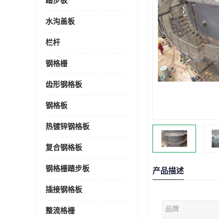
踏步板
水沟盖板
栏杆
钢格栅
齿形钢格板
钢格板
热镀锌钢格板
复合钢格板
钢格栅踏步板
产品描述
插接钢格板
品牌
整流格栅