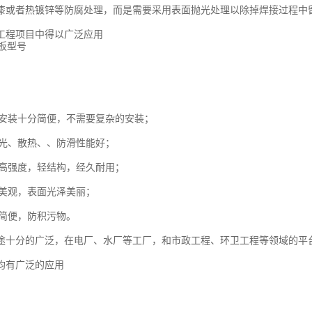
漆或者热镀锌等防腐处理，而是需要采用表面抛光处理以除掉焊接过程中
工程项目中得以广泛应用
板的安装十分简便，不需要复杂的安装；
、采光、散热、、防滑性能好；
板的高强度，轻结构，经久耐用；
形美观，表面光泽美丽；
分简便，防积污物。
途十分的广泛，在电厂、水厂等工厂，和市政工程、环卫工程等领域的平
均有广泛的应用