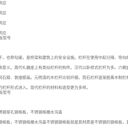
供应
供应
供应
供应
干，也称勾阑，是桥梁和建筑上的安全设施。栏杆在使用中起分隔、导向
饰意义。周代礼器座上有类似栏杆的构件。汉代以卧棂式栏杆为多。六朝
冈石窟、敦煌壁画。元明清的木栏杆比较纤细，而石栏杆逐渐脱离木制栏
的栏杆形式进入。现代栏杆的材料和造型更为多样。
锈钢穿孔钢格板，不锈钢格栅水沟盖
钢格板，不锈钢格栅水沟盖不锈钢钢格板就是其材质是不锈钢的钢格板，