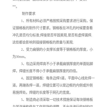
**。
制作要求
1、所有材料必须严格按照采购要求进行采购，保
证钢格板的制作尺寸要求。钢格板在冲孔的时候要查看
冲孔是否均匀标准;焊接是否牢固美观,是否有虚焊漏焊,
这些都会影响到插接钢格板的质量与美观;
2、受力扁钢的小支撑长度等于钢格板的厚度，小
为30mm。
3、包边采用焊高不小于承载扁钢厚度的单面贴脚
焊，焊缝长度不得小于承载扁钢厚度的四倍。
4、固定钢格板：每条边焊3道，平面中心线处焊一
道，两端各焊一道，焊缝位置可以是边框的内侧或外侧
易施焊处。焊缝的长度等于网孔的宽度。
5、制造商必须采取一切技术措施保证每块钢格板
与其连接构件在工作现场的调整，不允许进行临时的切