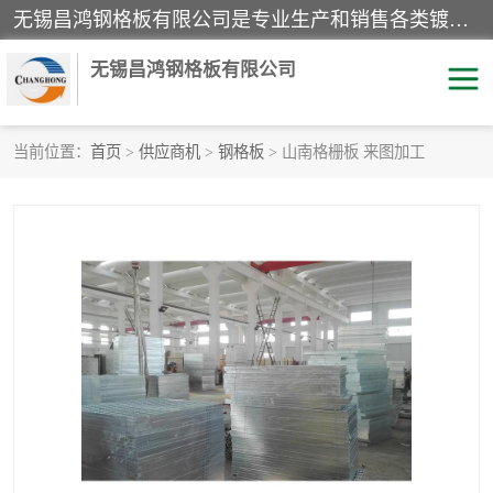
无锡昌鸿钢格板有限公司是专业生产和销售各类镀锌钢格板、镀锌钢格栅、不锈钢钢格及其相关产品的现代化企业。公司产品广泛运用于石油、化工、港口、电力、运输、造纸、医药、钢铁、食品、市政、房地产、制造业等各个领域。
无锡昌鸿钢格板有限公司
当前位置：
首页
>
供应商机
>
钢格板
> 山南格栅板 来图加工
镀锌钢格板
不锈钢钢格板
踏步板
水沟盖板
栏杆
钢格栅
齿形钢格板
钢格板
热镀锌钢格板
复合钢格板
钢格栅踏步板
插接钢格板