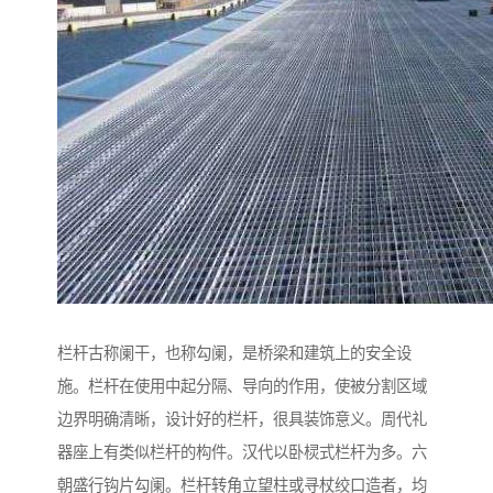
栏杆古称阑干，也称勾阑，是桥梁和建筑上的安全设
施。栏杆在使用中起分隔、导向的作用，使被分割区域
边界明确清晰，设计好的栏杆，很具装饰意义。周代礼
器座上有类似栏杆的构件。汉代以卧棂式栏杆为多。六
朝盛行钩片勾阑。栏杆转角立望柱或寻杖绞口造者，均