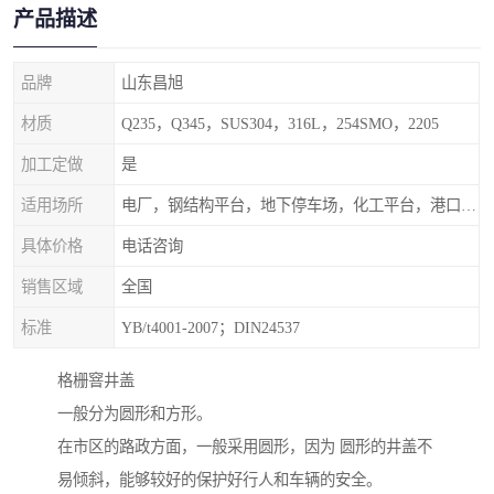
产品描述
品牌
山东昌旭
材质
Q235，Q345，SUS304，316L，254SMO，2205
加工定做
是
适用场所
电厂，钢结构平台，地下停车场，化工平台，港口码头
具体价格
电话咨询
销售区域
全国
标准
YB/t4001-2007；DIN24537
格栅窨井盖
一般分为圆形和方形。
在市区的路政方面，一般采用圆形，因为 圆形的井盖不
易倾斜，能够较好的保护好行人和车辆的安全。