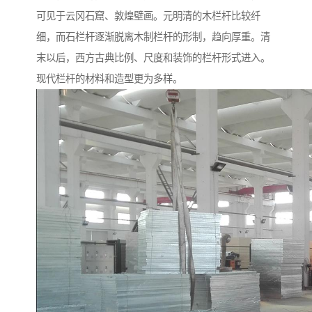
可见于云冈石窟、敦煌壁画。元明清的木栏杆比较纤
细，而石栏杆逐渐脱离木制栏杆的形制，趋向厚重。清
末以后，西方古典比例、尺度和装饰的栏杆形式进入。
现代栏杆的材料和造型更为多样。