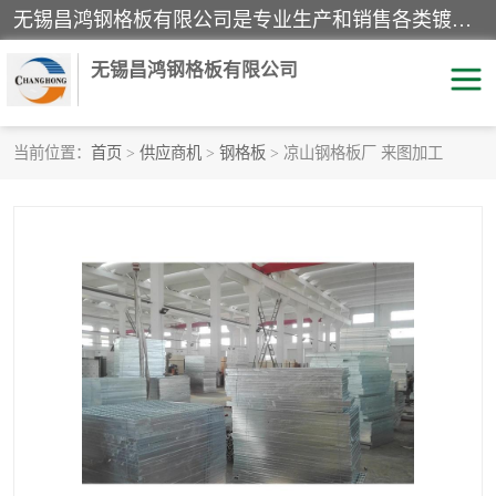
无锡昌鸿钢格板有限公司是专业生产和销售各类镀锌钢格板、镀锌钢格栅、不锈钢钢格及其相关产品的现代化企业。公司产品广泛运用于石油、化工、港口、电力、运输、造纸、医药、钢铁、食品、市政、房地产、制造业等各个领域。
无锡昌鸿钢格板有限公司
当前位置：
首页
>
供应商机
>
钢格板
> 凉山钢格板厂 来图加工
镀锌钢格板
不锈钢钢格板
踏步板
水沟盖板
栏杆
钢格栅
齿形钢格板
钢格板
热镀锌钢格板
复合钢格板
钢格栅踏步板
插接钢格板