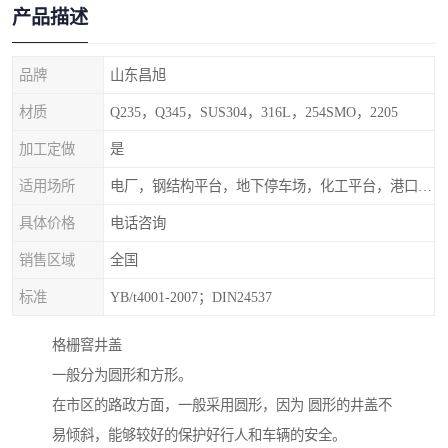
产品描述
品牌
山东昌旭
材质
Q235，Q345，SUS304，316L，254SMO，2205
加工定做
是
适用场所
电厂，钢结构平台，地下停车场，化工平台，港口码头
具体价格
电话咨询
销售区域
全国
标准
YB/t4001-2007；DIN24537
格栅窨井盖
一般分为圆形和方形。
在市区的路政方面，一般采用圆形，因为 圆形的井盖不
易倾斜，能够较好的保护好行人和车辆的安全。