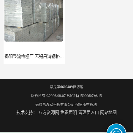
揭阳整流格栅厂 无锡昌鸿钢格板有限公司
锡林郭勒盟钢格栅踏步板 无锡昌鸿钢格板有限公司
您是第
6600489
位访客
版权所有 ©2026-08-07
苏ICP备15020607号-15
无锡昌鸿钢格板有限公司
保留所有权利.
技术支持：
八方资源网
免责声明
管理员入口
网站地图
吉安插接钢格板 无锡昌鸿钢格板有限公司
江西镀锌钢格板 无锡昌鸿钢格板有限公司