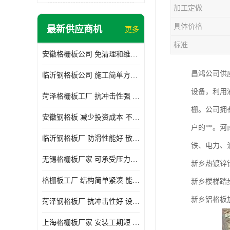
加工定做
具体价格
最新供应商机
更多
标准
安徽格栅板公司 免清理和维护 安装需要人工少
昌鸿公司供应
临沂钢格板公司 施工简单方便 通风好 减少风阻
设备，利用
菏泽格栅板工厂 抗冲击性强 安装需要人工少
栅。公司拥
安徽钢格板 减少投资成本 不用清洗和维护
户的**。
临沂钢格板厂 防滑性能好 散热防爆效果好
铁、电力、油
无锡格栅板厂家 可承受压力强 安装需要人工少
新乡热镀锌
格栅板工厂 结构简单紧凑 能减少风力破坏
新乡楼梯踏
新乡铝格板
菏泽钢格板厂 抗冲击性好 设计规范 通风透光
上海格栅板厂家 安装工期短 通风好 减少风阻