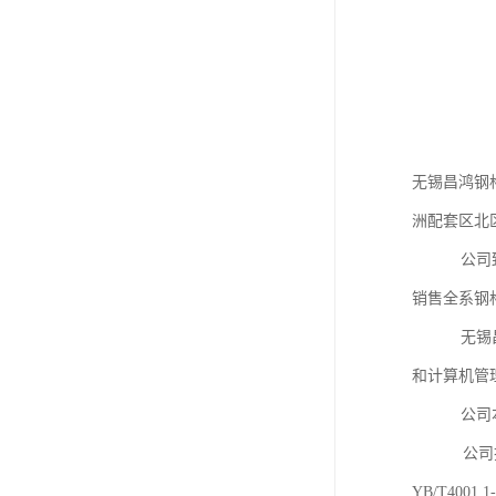
无锡昌鸿钢格
洲配套区北区
公司致力于
销售全系钢
无锡昌鸿钢
和计算机管
公司本着
公司技术力
YB/T400