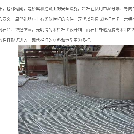
干，也称勾阑，是桥梁和建筑上的安全设施。栏杆在使用中起分隔、导向
饰意义。周代礼器座上有类似栏杆的构件。汉代以卧棂式栏杆为多。六朝
冈石窟、敦煌壁画。元明清的木栏杆比较纤细，而石栏杆逐渐脱离木制栏
的栏杆形式进入。现代栏杆的材料和造型更为多样。