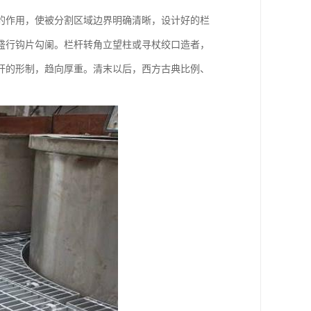
的作用，使被分割区域边界明确清晰，设计好的栏
盛行钩片勾阑。栏杆转角立望柱或寻杖绞口造者，
杆的形制，趋向厚重。清末以后，西方古典比例、