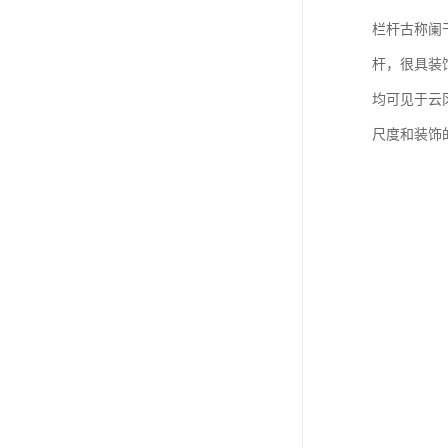
栏杆古称阑
杆，很具装
均可见于云
尺度和装饰