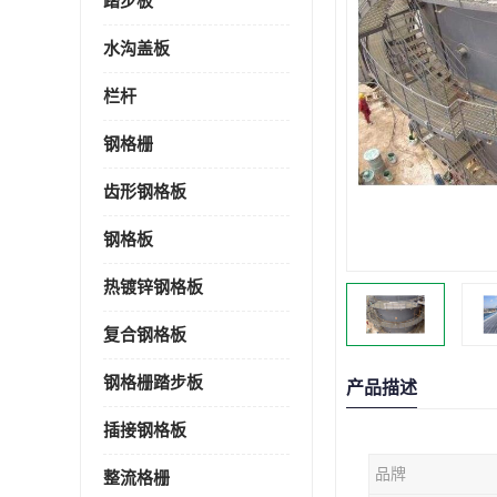
踏步板
水沟盖板
栏杆
钢格栅
齿形钢格板
钢格板
热镀锌钢格板
复合钢格板
钢格栅踏步板
产品描述
插接钢格板
品牌
整流格栅