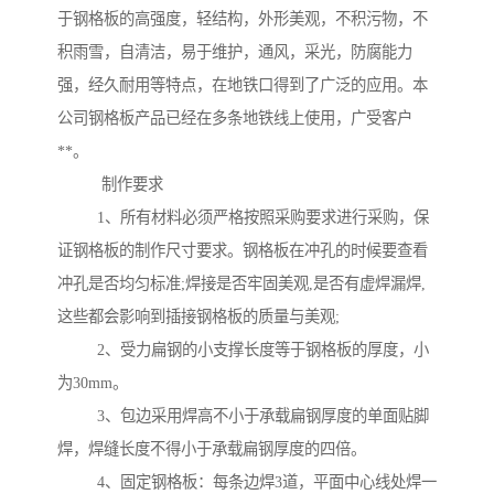
于钢格板的高强度，轻结构，外形美观，不积污物，不
积雨雪，自清洁，易于维护，通风，采光，防腐能力
强，经久耐用等特点，在地铁口得到了广泛的应用。本
公司钢格板产品已经在多条地铁线上使用，广受客户
**。
制作要求
1、所有材料必须严格按照采购要求进行采购，保
证钢格板的制作尺寸要求。钢格板在冲孔的时候要查看
冲孔是否均匀标准;焊接是否牢固美观,是否有虚焊漏焊,
这些都会影响到插接钢格板的质量与美观;
2、受力扁钢的小支撑长度等于钢格板的厚度，小
为30mm。
3、包边采用焊高不小于承载扁钢厚度的单面贴脚
焊，焊缝长度不得小于承载扁钢厚度的四倍。
4、固定钢格板：每条边焊3道，平面中心线处焊一