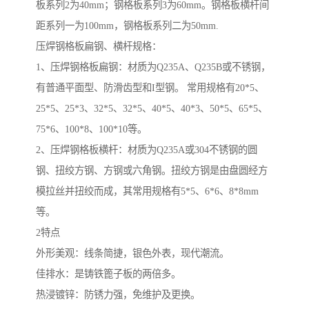
板系列2为40mm；钢格板系列3为60mm。钢格板横杆间
距系列一为100mm，钢格板系列二为50mm.
压焊钢格板扁钢、横杆规格：
1、压焊钢格板扁钢：材质为Q235A、Q235B或不锈钢，
有普通平面型、防滑齿型和I型钢。 常用规格有20*5、
25*5、25*3、32*5、32*5、40*5、40*3、50*5、65*5、
75*6、100*8、100*10等。
2、压焊钢格板横杆：材质为Q235A或304不锈钢的圆
钢、扭绞方钢、方钢或六角钢。扭绞方钢是由盘圆经方
模拉丝并扭绞而成，其常用规格有5*5、6*6、8*8mm
等。
2特点
外形美观：线条简捷，银色外表，现代潮流。
佳排水：是铸铁篦子板的两倍多。
热浸镀锌：防锈力强，免维护及更换。