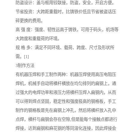
防盗设计：盖与框用铰联接，防盗，安全，开启方便。
节省投资：大跨距重载时，比铸铁价低且节省被盗话压
碎更换的费用。
高 强 度：强度、韧性远高于铸铁，可用于码头，机场等
大跨度和重载荷的环境。
规 格 多：满足不同环境、载荷、跨度、尺寸及形状所
需。[1]
3制作方法
有机器压焊和手工制作两种：机器压焊使用高压电阻压
焊机，机械手自动将横杆横放在均匀排列的扁钢上，通
过强大的电焊功率和液压力将横杆压焊入扁钢内，从而
可以得到焊点坚固，稳定性和强度极高的钢格板，手工
制作的钢格板是先在扁钢上冲孔，然后将横杆放入孔中
点焊，横杆与扁钢会存在空隙,但是能每个接触点都进行
焊接，达到扁钢和麻花钢的等同溶化连接，因此焊接会