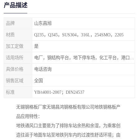
产品描述
品牌
山东昌旭
材质
Q235，Q345，SUS304，316L，254SMO，2205
加工定做
是
适用场所
电厂，钢结构平台，地下停车场，化工平台，港口码头
具体价格
电话咨询
销售区域
全国
标准
YB/t4001-2007；DIN24537
无锡钢格板厂家无锡昌鸿钢格板有限公司地铁钢格板产
品应用特性：
地铁通风口主要是为了排除车站余热和余湿，为乘客创
造往返于地面车站至地铁列车内的过渡性舒适环境；由