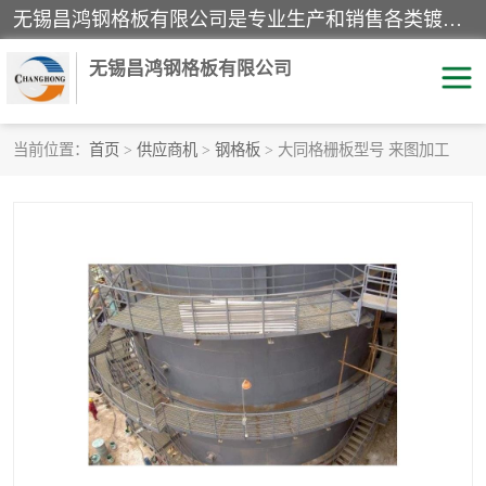
无锡昌鸿钢格板有限公司是专业生产和销售各类镀锌钢格板、镀锌钢格栅、不锈钢钢格及其相关产品的现代化企业。公司产品广泛运用于石油、化工、港口、电力、运输、造纸、医药、钢铁、食品、市政、房地产、制造业等各个领域。
无锡昌鸿钢格板有限公司
当前位置：
首页
>
供应商机
>
钢格板
> 大同格栅板型号 来图加工
镀锌钢格板
不锈钢钢格板
踏步板
水沟盖板
栏杆
钢格栅
齿形钢格板
钢格板
热镀锌钢格板
复合钢格板
钢格栅踏步板
插接钢格板