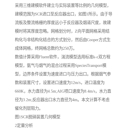
采用三维建模软件建立与实际装置等比例的几何模型，
建模范围为SCR进口至反应器出口，如图1所示。由于导
流板及整流格栅的厚度远小于反应器及烟道尺度，故建
模时将其厚度忽略。网格划分时，Z向平面网格采用结
构化与非结构化结合的方式划分，然后由Cooper方式生
成体网格，终网格总数约为250万。
数值计算采用Fluent软件，湍流模型选用标准k-ε双方程
模型，氨气与烟气的混合过程采用SpeciesTransport模
型，边界条件设置为速度进口与压力出口。根据烟气参
数和装置尺寸，设置进口速度为12m/s，进口温度为
660K，水力直径为4.5m;AIG喷口速度为8.4m/s，水力直
径为3.2m;反应器出口水力直径为4m。本文计算不考虑
催化剂层阻力。
图1SCR脱硝装置几何模型
2定量分析