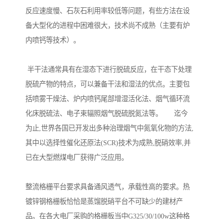
反应速度慢、石灰石利用率较低等问题，有些方法在设
备大型化的进程中困难很大，技术尚不成熟（主要有炉
内喷钙等技术）。
半干法通常具有在湿态下进行脱硫反应，在干态下处理
脱硫产物的特点，可以兼备干法和湿法的优点。主要包
括喷雾干燥法、炉内喷钙尾部增湿活化法、烟气循环流
化床脱硫法、电子束辐照烟气脱硫脱氮法等。 迄今
为止,世界各国已开发出多种治理烟气中氮氧化物的方法,
其中以选择性催化还原法(SCR)技术为成熟,脱硝效率,并
已在大型燃煤电厂获得广泛应用。
整流格栅平台要求具备通风透气，承载性高的要求。热
镀锌钢格栅板恰恰是蒸馏脱硝平台不可缺少的建材产
品。在各大电厂采购的格栅板当中G325/30/100w这种格