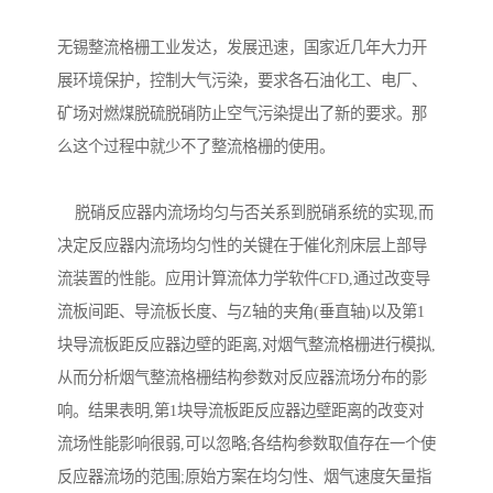
无锡整流格栅工业发达，发展迅速，国家近几年大力开
展环境保护，控制大气污染，要求各石油化工、电厂、
矿场对燃煤脱硫脱硝防止空气污染提出了新的要求。那
么这个过程中就少不了整流格栅的使用。
脱硝反应器内流场均匀与否关系到脱硝系统的实现,而
决定反应器内流场均匀性的关键在于催化剂床层上部导
流装置的性能。应用计算流体力学软件CFD,通过改变导
流板间距、导流板长度、与Z轴的夹角(垂直轴)以及第1
块导流板距反应器边壁的距离,对烟气整流格栅进行模拟,
从而分析烟气整流格栅结构参数对反应器流场分布的影
响。结果表明,第1块导流板距反应器边壁距离的改变对
流场性能影响很弱,可以忽略;各结构参数取值存在一个使
反应器流场的范围;原始方案在均匀性、烟气速度矢量指