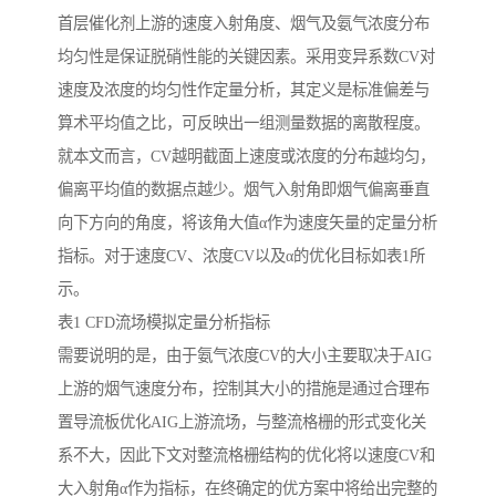
首层催化剂上游的速度入射角度、烟气及氨气浓度分布
均匀性是保证脱硝性能的关键因素。采用变异系数CV对
速度及浓度的均匀性作定量分析，其定义是标准偏差与
算术平均值之比，可反映出一组测量数据的离散程度。
就本文而言，CV越明截面上速度或浓度的分布越均匀，
偏离平均值的数据点越少。烟气入射角即烟气偏离垂直
向下方向的角度，将该角大值α作为速度矢量的定量分析
指标。对于速度CV、浓度CV以及α的优化目标如表1所
示。
表1 CFD流场模拟定量分析指标
需要说明的是，由于氨气浓度CV的大小主要取决于AIG
上游的烟气速度分布，控制其大小的措施是通过合理布
置导流板优化AIG上游流场，与整流格栅的形式变化关
系不大，因此下文对整流格栅结构的优化将以速度CV和
大入射角α作为指标，在终确定的优方案中将给出完整的