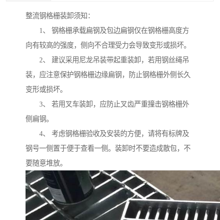
整流钢格栅装卸须知：
1、 钢格栅承载扁钢及包边扁钢仅在钢格栅高度方
向有较高的强度，侧向不合理受力会导致变形或损坏。
2、 建议采用尼龙吊装带起重装卸，若用钢丝绳吊
装，应注意保护钢格栅边缘扁钢，防止钢格栅外侧长久
变形或损坏。
3、 若用叉车装卸，应防止叉齿严重撞击钢格栅外
侧扁钢。
4、 考虑钢格栅验收及安装的方便，请将有标牌及
钢号一侧置于便于查看一侧。装卸时不要造成散包，不
要随意堆放。