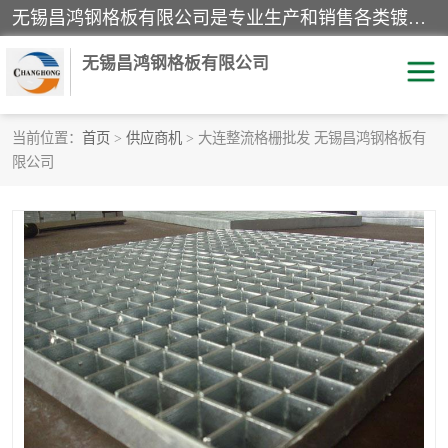
无锡昌鸿钢格板有限公司是专业生产和销售各类镀锌钢格板、镀锌钢格栅、不锈钢钢格及其相关产品的现代化企业。公司产品广泛运用于石油、化工、港口、电力、运输、造纸、医药、钢铁、食品、市政、房地产、制造业等各个领域。
无锡昌鸿钢格板有限公司
当前位置：
首页
>
供应商机
> 大连整流格栅批发 无锡昌鸿钢格板有
限公司
镀锌钢格板
不锈钢钢格板
踏步板
水沟盖板
栏杆
钢格栅
齿形钢格板
钢格板
热镀锌钢格板
复合钢格板
钢格栅踏步板
插接钢格板