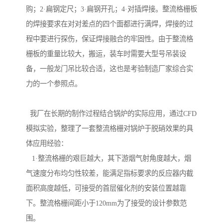
购；2·扁钢定尺；3·扁钢开孔；4·对插焊接。整流格栅板
的焊接要求在对对差点的四个面都进行满焊，焊接的过
程中要进行探伤，保证焊接融合的牢固性。由于整流格
栅板的重量比较大，搬运，装车时需要大型号吊装设
备，一般龙门吊比较合适，这也是考验制造厂家综合实
力的一个参照点。
我厂在长期的制作过程结合锅炉的实际应用，通过CFD
模拟实验，整理了一套整流格栅对锅炉于脱硝效果的具
体应用经验：
1·整流格栅的艰巨越大，其下游烟气射角度越大，烟
气速度分布均匀性较差，能满足指标要求的反应器内截
面积高度越低，可接受的首层催化剂的安装位置越靠
下。整流格栅间距小于120mm为了接受的设计参数范
围。