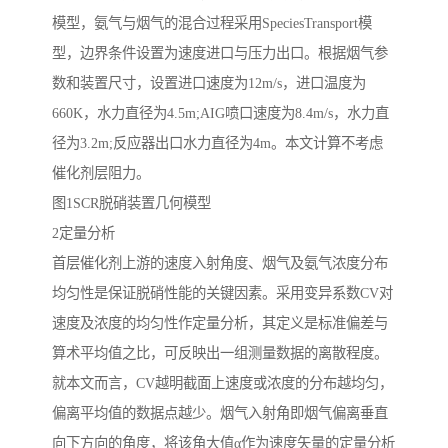
模型，氨气与烟气的混合过程采用SpeciesTransport模
型，边界条件设置为速度进口与压力出口。根据烟气参
数和装置尺寸，设置进口速度为12m/s，进口温度为
660K，水力直径为4.5m;AIG喷口速度为8.4m/s，水力直
径为3.2m;反应器出口水力直径为4m。本文计算不考虑
催化剂层阻力。
图1SCR脱硝装置几何模型
2定量分析
首层催化剂上游的速度入射角度、烟气及氨气浓度分布
均匀性是保证脱硝性能的关键因素。采用变异系数CV对
速度及浓度的均匀性作定量分析，其定义是标准偏差与
算术平均值之比，可反映出一组测量数据的离散程度。
就本文而言，CV越明截面上速度或浓度的分布越均匀，
偏离平均值的数据点越少。烟气入射角即烟气偏离垂直
向下方向的角度，将该角大值α作为速度矢量的定量分析