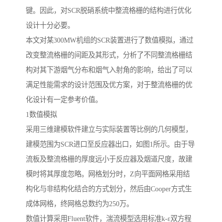
键。因此，对SCR脱硝系统中整流格栅的结构进行优化
设计十分必要。
本文对某300MW机组的SCR装置进行了数值模拟，通过
改变整流格栅的间距及其形式，分析了不同整流格栅结
构对其下游烟气分布和烟气入射角的影响，给出了可以
满足性能需求的设计范围及优方案，对于整流格栅的优
化设计有一定参考价值。
1数值模拟
采用三维建模软件建立与实际装置等比例的几何模型，
建模范围为SCR进口至反应器出口，如图1所示。由于导
流板及整流格栅的厚度远小于反应器及烟道尺度，故建
模时将其厚度忽略。网格划分时，Z向平面网格采用结
构化与非结构化结合的方式划分，然后由Cooper方式生
成体网格，终网格总数约为250万。
数值计算采用Fluent软件，湍流模型选用标准k-ε双方程