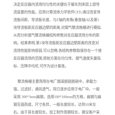
决定反应器内流场均匀性的关键在于催化剂床层上部导
流装置的性能。应用计算流体力学软件CFD,通过改变导
流板间距、导流板长度、与Z轴的夹角(垂直轴)以及第1
块导流板距反应器边壁的距离,对烟气整流格栅进行模拟,
从而分析烟气整流格栅结构参数对反应器流场分布的影
响。结果表明,第1块导流板距反应器边壁距离的改变对
流场性能影响很弱,可以忽略;各结构参数取值存在一个使
反应器流场的范围;原始方案在均匀性、烟气速度矢量指
标、压降中均优,可作为设计基准。
整流格栅主要用用在电厂烟道脱硫脱硝中，承载力
强，过滤好，通风透气，现已逐步应用于电厂中。一般
采用 300*3mm扁钢，选用100*100mm的方格，扁钢与扁
钢互插而成，尺寸各异，一般长度较长，达到10米左
右。由于其长度较长，加工制作周期较长，建议客户采