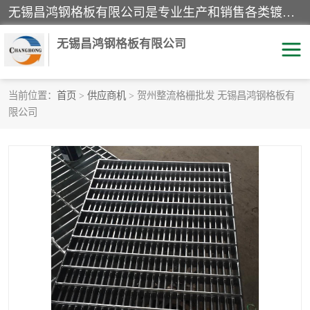
无锡昌鸿钢格板有限公司是专业生产和销售各类镀锌钢格板、镀锌钢格栅、不锈钢钢格及其相关产品的现代化企业。公司产品广泛运用于石油、化工、港口、电力、运输、造纸、医药、钢铁、食品、市政、房地产、制造业等各个领域。
无锡昌鸿钢格板有限公司
当前位置：
首页
>
供应商机
> 贺州整流格栅批发 无锡昌鸿钢格板有
限公司
镀锌钢格板
不锈钢钢格板
踏步板
水沟盖板
栏杆
钢格栅
齿形钢格板
钢格板
热镀锌钢格板
复合钢格板
钢格栅踏步板
插接钢格板