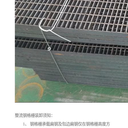
整流钢格栅装卸须知：
1、 钢格栅承载扁钢及包边扁钢仅在钢格栅高度方