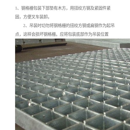
1、钢格栅包装下部垫有木方，用扭绞方钢及紧固件紧
固，方便叉车装卸。
2、吊装时切勿将钢格栅的扭绞方钢或扁钢作为起吊
点，这样会损坏钢格栅。应将包装底部作为吊装位置