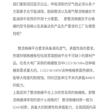
我们重新找回蓝天白云，呼吸清新的空气就必须从各个
方面着手去节能减排。脱硝整流以及烟气整流格栅在节
能减排中发挥的作用十分重要。 那整流格栅及平台格
栅的型号规格以及具备这些产品生产要求的工厂在哪里
找呢？
整流格栅平台要求具备通风透气，承载性高的要求。
热镀锌钢格栅板恰恰是蒸馏脱硝平台不可缺少的建材产
品。在各大电厂采购的格栅板当中G325/30/100w这种格
栅是需求量大的。G325/30/100W这种格栅表面热镀锌，
能够大程度的耐腐蚀。同时还能单位平米内承载400KN
的能力。
上面说到了整流格栅平台上次经常采用的格栅板，那整
流格栅通常用的是什么规格的？ 整流格栅材质一般为
Q345材质，具备大的耐磨性和承载能力，在我国国内采