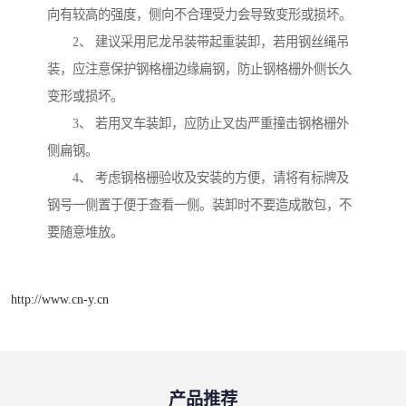
向有较高的强度，侧向不合理受力会导致变形或损坏。
2、 建议采用尼龙吊装带起重装卸，若用钢丝绳吊
装，应注意保护钢格栅边缘扁钢，防止钢格栅外侧长久
变形或损坏。
3、 若用叉车装卸，应防止叉齿严重撞击钢格栅外
侧扁钢。
4、 考虑钢格栅验收及安装的方便，请将有标牌及
钢号一侧置于便于查看一侧。装卸时不要造成散包，不
要随意堆放。
http://www.cn-y.cn
产品推荐