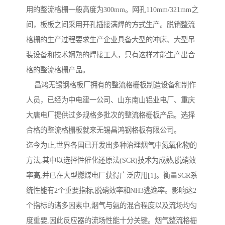
用的整流格栅一般高度为300mm。网孔110mm/321mm之
间，板板之间采用开孔插接满焊的方式生产。脱销整流
格栅的生产过程要求生产企业具备大型的冲床、大型吊
装设备和技术娴熟的焊接工人，只有这样才能生产出合
格的整流格栅产品。
昌鸿无锡钢格板厂拥有的整流格栅板制造设备和制作
人员，已经为中电建一公司、山东南山铝业电厂、重庆
大唐电厂提供过多规格多批次的整流格栅板产品。选择
合格的整流格栅板就来无锡昌鸿钢格板有限公司。
迄今为止,世界各国已开发出多种治理烟气中氮氧化物的
方法,其中以选择性催化还原法(SCR)技术为成熟,脱硝效
率高,并已在大型燃煤电厂获得广泛应用[1]。衡量SCR系
统性能有2个重要指标,脱硝效率和NH3逃逸率。影响这2
个指标的诸多因素中,烟气与氨的混合程度以及流场均匀
度重要,因此反应器的流场性能十分关键。烟气整流格栅