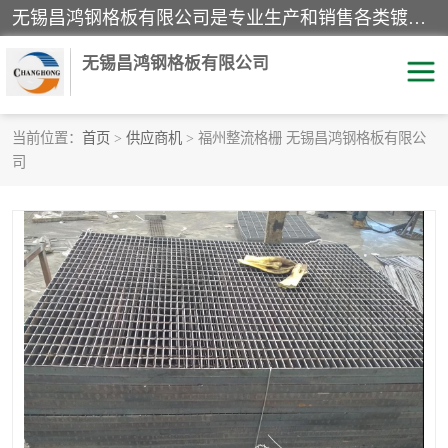
无锡昌鸿钢格板有限公司是专业生产和销售各类镀锌钢格板、镀锌钢格栅、不锈钢钢格及其相关产品的现代化企业。公司产品广泛运用于石油、化工、港口、电力、运输、造纸、医药、钢铁、食品、市政、房地产、制造业等各个领域。
无锡昌鸿钢格板有限公司
当前位置：
首页
>
供应商机
> 福州整流格栅 无锡昌鸿钢格板有限公
司
镀锌钢格板
不锈钢钢格板
踏步板
水沟盖板
栏杆
钢格栅
齿形钢格板
钢格板
热镀锌钢格板
复合钢格板
钢格栅踏步板
插接钢格板