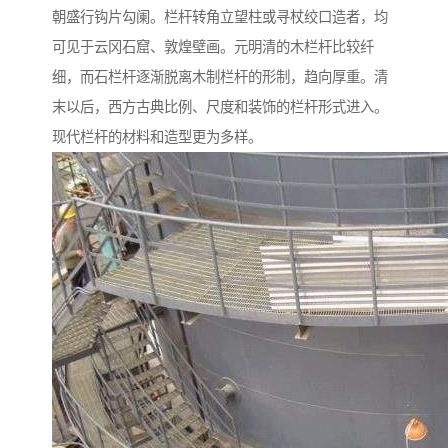
朝盛行钩片勾阑。栏杆转角立望柱或寻杖绞口造者，均
可见于云冈石窟、敦煌壁画。元明清的木栏杆比较纤
细，而石栏杆逐渐脱离木制栏杆的形制，趋向厚重。清
末以后，西方古典比例、尺度和装饰的栏杆形式进入。
现代栏杆的材料和造型更为多样。