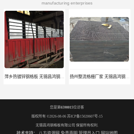
manufacturing enterprises
萍乡热镀锌钢格板 无锡昌鸿钢格板有限公司
扬州整流格栅厂家 无锡昌鸿钢格板有限公司
您是第
6590015
位访客
版权所有 ©2026-08-06
苏ICP备15020607号-15
无锡昌鸿钢格板有限公司
保留所有权利.
技术支持：
八方资源网
免责声明
管理员入口
网站地图