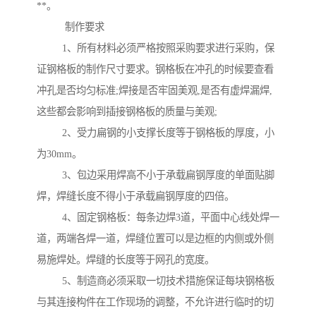
**。
制作要求
1、所有材料必须严格按照采购要求进行采购，保
证钢格板的制作尺寸要求。钢格板在冲孔的时候要查看
冲孔是否均匀标准;焊接是否牢固美观,是否有虚焊漏焊,
这些都会影响到插接钢格板的质量与美观;
2、受力扁钢的小支撑长度等于钢格板的厚度，小
为30mm。
3、包边采用焊高不小于承载扁钢厚度的单面贴脚
焊，焊缝长度不得小于承载扁钢厚度的四倍。
4、固定钢格板：每条边焊3道，平面中心线处焊一
道，两端各焊一道，焊缝位置可以是边框的内侧或外侧
易施焊处。焊缝的长度等于网孔的宽度。
5、制造商必须采取一切技术措施保证每块钢格板
与其连接构件在工作现场的调整，不允许进行临时的切