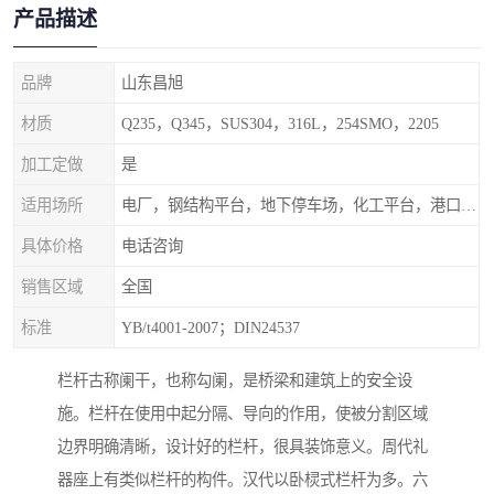
产品描述
品牌
山东昌旭
材质
Q235，Q345，SUS304，316L，254SMO，2205
加工定做
是
适用场所
电厂，钢结构平台，地下停车场，化工平台，港口码头
具体价格
电话咨询
销售区域
全国
标准
YB/t4001-2007；DIN24537
栏杆古称阑干，也称勾阑，是桥梁和建筑上的安全设
施。栏杆在使用中起分隔、导向的作用，使被分割区域
边界明确清晰，设计好的栏杆，很具装饰意义。周代礼
器座上有类似栏杆的构件。汉代以卧棂式栏杆为多。六