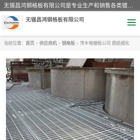
无锡昌鸿钢格板有限公司是专业生产和销售各类镀锌钢格板、镀锌钢格栅、不锈钢钢格及其相关产品的现代化企业。公司产品广泛运用于石油、化工、港口、电力、运输、造纸、医药、钢铁、食品、市政、房地产、制造业等各个领域。
无锡昌鸿钢格板有限公司
当前位置：
首页
>
供应商机
>
钢格板
> 萍乡格栅板公司 图纸细化
镀锌钢格板
不锈钢钢格板
踏步板
水沟盖板
栏杆
钢格栅
齿形钢格板
钢格板
热镀锌钢格板
复合钢格板
钢格栅踏步板
插接钢格板