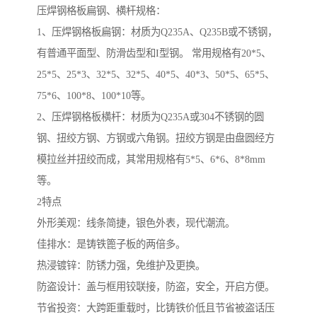
压焊钢格板扁钢、横杆规格：
1、压焊钢格板扁钢：材质为Q235A、Q235B或不锈钢，
有普通平面型、防滑齿型和I型钢。 常用规格有20*5、
25*5、25*3、32*5、32*5、40*5、40*3、50*5、65*5、
75*6、100*8、100*10等。
2、压焊钢格板横杆：材质为Q235A或304不锈钢的圆
钢、扭绞方钢、方钢或六角钢。扭绞方钢是由盘圆经方
模拉丝并扭绞而成，其常用规格有5*5、6*6、8*8mm
等。
2特点
外形美观：线条简捷，银色外表，现代潮流。
佳排水：是铸铁篦子板的两倍多。
热浸镀锌：防锈力强，免维护及更换。
防盗设计：盖与框用铰联接，防盗，安全，开启方便。
节省投资：大跨距重载时，比铸铁价低且节省被盗话压