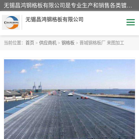
无锡昌鸿钢格板有限公司是专业生产和销售各类镀锌钢格板、镀锌钢格栅、不锈钢钢格及其相关产品的现代化企业。公司产品广泛运用于石油、化工、港口、电力、运输、造纸、医药、钢铁、食品、市政、房地产、制造业等各个领域。
无锡昌鸿钢格板有限公司
当前位置：
首页
>
供应商机
>
钢格板
> 晋城钢格板厂 来图加工
镀锌钢格板
不锈钢钢格板
踏步板
水沟盖板
栏杆
钢格栅
齿形钢格板
钢格板
热镀锌钢格板
复合钢格板
钢格栅踏步板
插接钢格板