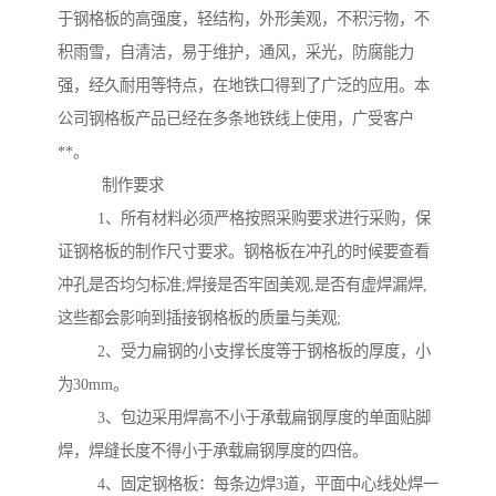
于钢格板的高强度，轻结构，外形美观，不积污物，不
积雨雪，自清洁，易于维护，通风，采光，防腐能力
强，经久耐用等特点，在地铁口得到了广泛的应用。本
公司钢格板产品已经在多条地铁线上使用，广受客户
**。
制作要求
1、所有材料必须严格按照采购要求进行采购，保
证钢格板的制作尺寸要求。钢格板在冲孔的时候要查看
冲孔是否均匀标准;焊接是否牢固美观,是否有虚焊漏焊,
这些都会影响到插接钢格板的质量与美观;
2、受力扁钢的小支撑长度等于钢格板的厚度，小
为30mm。
3、包边采用焊高不小于承载扁钢厚度的单面贴脚
焊，焊缝长度不得小于承载扁钢厚度的四倍。
4、固定钢格板：每条边焊3道，平面中心线处焊一