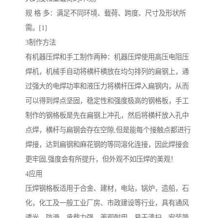
规 格 多：满足不同环境、载荷、跨度、尺寸及形状所
需。[1]
3制作方法
有机器压焊和手工制作两种：机器压焊使用高压电阻压
焊机，机械手自动将横杆横放在均匀排列的扁钢上，通
过强大的电焊功率和液压力将横杆压焊入扁钢内，从而
可以得到焊点坚固，稳定性和强度极高的钢格板，手工
制作的钢格板是先在扁钢上冲孔，然后将横杆放入孔中
点焊，横杆与扁钢会存在空隙,但是能每个接触点都进行
焊接，达到扁钢和麻花钢的等同溶化连接，因此焊接会
更牢固,强度会有所提升，但外观不如压焊的美观！
4应用
压焊钢格板适用于合金、建材，电站，锅炉，造船，石
化，化工及一般工业厂房、市政建设等行业，具有通风
透光、防滑，承载力强，美观耐用，易于清扫，安装简