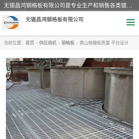
无锡昌鸿钢格板有限公司是专业生产和销售各类镀锌钢格板、镀锌钢格栅、不锈钢钢格及其相关产品的现代化企业。公司产品广泛运用于石油、化工、港口、电力、运输、造纸、医药、钢铁、食品、市政、房地产、制造业等各个领域。
无锡昌鸿钢格板有限公司
当前位置：
首页
>
供应商机
>
钢格板
> 黄山格栅板质量 平台设计
镀锌钢格板
不锈钢钢格板
踏步板
水沟盖板
栏杆
钢格栅
齿形钢格板
钢格板
热镀锌钢格板
复合钢格板
钢格栅踏步板
插接钢格板