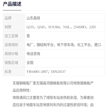
产品描述
品牌
山东昌旭
材质
Q235，Q345，SUS304，316L，254SMO，2205
加工定做
是
适用场所
电厂，钢结构平台，地下停车场，化工平台，港口码头
具体价格
电话咨询
销售区域
全国
标准
YB/t4001-2007；DIN24537
无锡钢格板厂家无锡昌鸿钢格板有限公司地铁钢格板产
品应用特性：
地铁通风口主要是为了排除车站余热和余湿，为乘客创
造往返于地面车站至地铁列车内的过渡性舒适环境；由