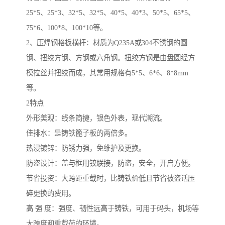
25*5、25*3、32*5、32*5、40*5、40*3、50*5、65*5、
75*6、100*8、100*10等。
2、压焊钢格板横杆：材质为Q235A或304不锈钢的圆
钢、扭绞方钢、方钢或六角钢。扭绞方钢是由盘圆经方
模拉丝并扭绞而成，其常用规格有5*5、6*6、8*8mm
等。
2特点
外形美观：线条简捷，银色外表，现代潮流。
佳排水：是铸铁篦子板的两倍多。
热浸镀锌：防锈力强，免维护及更换。
防盗设计：盖与框用铰联接，防盗，安全，开启方便。
节省投资：大跨距重载时，比铸铁价低且节省被盗话压
碎更换的费用。
高 强 度：强度、韧性远高于铸铁，可用于码头，机场等
大跨度和重载荷的环境。