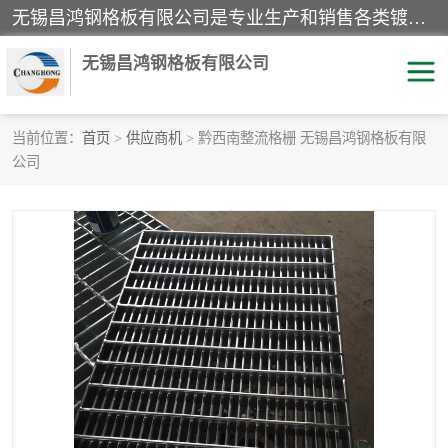
无锡昌鸿钢格板有限公司是专业生产和销售各类镀锌钢格板、镀锌钢格栅、不锈钢钢格及其相关产品的现代化企业。公司产品广泛运用于石油、化工、港口、电力、运输、造纸、医药、钢铁、食品、市政、房地产、制造业等各个领域。
无锡昌鸿钢格板有限公司
当前位置：
首页
>
供应商机
> 黔西南整流格栅 无锡昌鸿钢格板有限
公司
镀锌钢格板
不锈钢钢格板
踏步板
水沟盖板
栏杆
钢格栅
齿形钢格板
钢格板
热镀锌钢格板
复合钢格板
钢格栅踏步板
插接钢格板