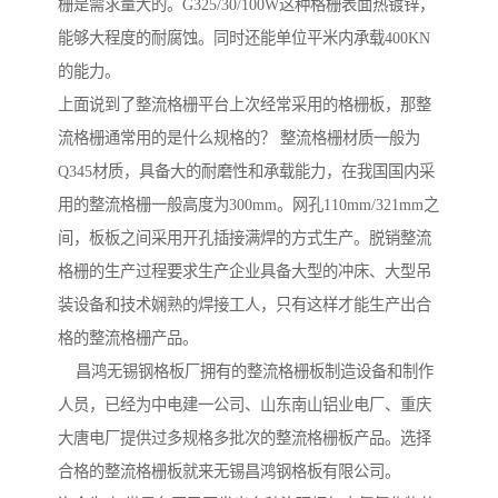
栅是需求量大的。G325/30/100W这种格栅表面热镀锌，
能够大程度的耐腐蚀。同时还能单位平米内承载400KN
的能力。
上面说到了整流格栅平台上次经常采用的格栅板，那整
流格栅通常用的是什么规格的？ 整流格栅材质一般为
Q345材质，具备大的耐磨性和承载能力，在我国国内采
用的整流格栅一般高度为300mm。网孔110mm/321mm之
间，板板之间采用开孔插接满焊的方式生产。脱销整流
格栅的生产过程要求生产企业具备大型的冲床、大型吊
装设备和技术娴熟的焊接工人，只有这样才能生产出合
格的整流格栅产品。
昌鸿无锡钢格板厂拥有的整流格栅板制造设备和制作
人员，已经为中电建一公司、山东南山铝业电厂、重庆
大唐电厂提供过多规格多批次的整流格栅板产品。选择
合格的整流格栅板就来无锡昌鸿钢格板有限公司。