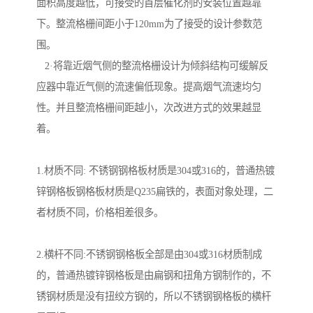
面积高度越低，可接受的首层催化剂的安装位置越靠
下。整流格栅间距小于120mm为了接受的设计参数范
围。
2·将靠近烟气侧的整流格栅设计为倾斜结构可缓解反
应器中靠近气侧的流速偏低现象。提高烟气流速均匀
性。并且整流格栅间距越小，次改进方式的效果越显
着。
1.材质不同: 不锈钢钢格板材质是304或316的，普通热镀
锌钢格板钢格板材质是Q235扁铁的，表面对象处理，二
者材质不同，价格相差很多。
2.横杆不同:不锈钢钢格板全部是由304或316材质制成
的，普通热镀锌钢格板是由扁钢和扭角方钢制作的，不
锈钢材质是没有扭绞方钢的，所以不锈钢钢格板的横杆