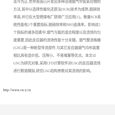
迄今为止,世界各国已开发出多种治理烟气中氮氧化物的
方法,其中以选择性催化还原法(SCR)技术为成熟,脱硝效
率高,并已在大型燃煤电厂获得广泛应用[1]。衡量SCR系
统性能有2个重要指标,脱硝效率和NH3逃逸率。影响这2
个指标的诸多因素中,烟气与氨的混合程度以及流场均匀
度重要,因此反应器的流场性能十分关键。烟气整流格栅
(GSG)是一种新型导流部件,与其它反应器烟气均布装置
相比具有造价低、压降小、不易堵塞等优点。本文以
GSG为研究对象,采用CFD计算软件对GSG的反应器流场
进行数值模拟,研究GSG结构参数对其流场的影响。
http://www.cn-y.cn