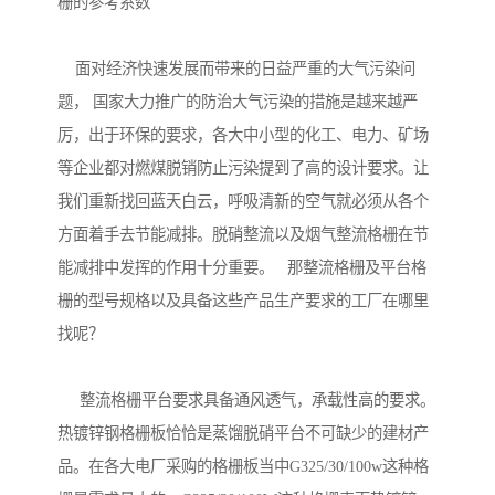
栅的参考系数
面对经济快速发展而带来的日益严重的大气污染问
题， 国家大力推广的防治大气污染的措施是越来越严
厉，出于环保的要求，各大中小型的化工、电力、矿场
等企业都对燃煤脱销防止污染提到了高的设计要求。让
我们重新找回蓝天白云，呼吸清新的空气就必须从各个
方面着手去节能减排。脱硝整流以及烟气整流格栅在节
能减排中发挥的作用十分重要。 那整流格栅及平台格
栅的型号规格以及具备这些产品生产要求的工厂在哪里
找呢？
整流格栅平台要求具备通风透气，承载性高的要求。
热镀锌钢格栅板恰恰是蒸馏脱硝平台不可缺少的建材产
品。在各大电厂采购的格栅板当中G325/30/100w这种格