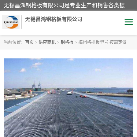
无锡昌鸿钢格板有限公司是专业生产和销售各类镀锌钢格板、镀锌钢格栅、不锈钢钢格及其相关产品的现代化企业。公司产品广泛运用于石油、化工、港口、电力、运输、造纸、医药、钢铁、食品、市政、房地产、制造业等各个领域。
无锡昌鸿钢格板有限公司
当前位置：
首页
>
供应商机
>
钢格板
> 梅州格栅板型号 按需定做
镀锌钢格板
不锈钢钢格板
踏步板
水沟盖板
栏杆
钢格栅
齿形钢格板
钢格板
热镀锌钢格板
复合钢格板
钢格栅踏步板
插接钢格板