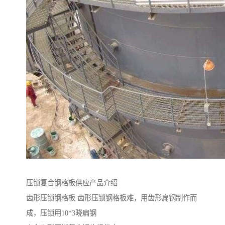
压锁复合钢格板供应产品介绍
齿形压锁钢格板 齿形压锁钢格板难，用齿形扁钢制作而
成，压锁用10*3晓扁钢