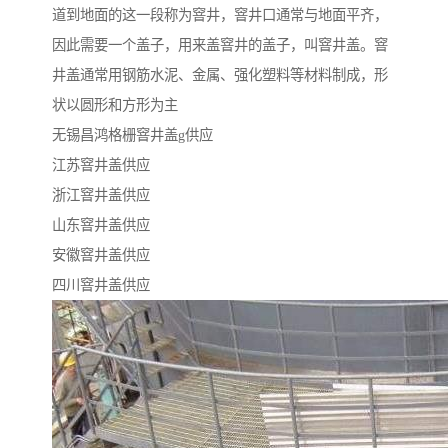
道到地面的这一段称为窨井，窨井口通常与地面平齐，
因此需要一个盖子，用来盖窨井的盖子，叫窨井盖。窨
井盖通常用钢筋水泥、金属、强化塑料等材料制成，形
状以圆形和方形为主
无锡昌鸿格栅窨井盖g供应
江苏窨井盖供应
浙江窨井盖供应
山东窨井盖供应
安徽窨井盖供应
四川窨井盖供应