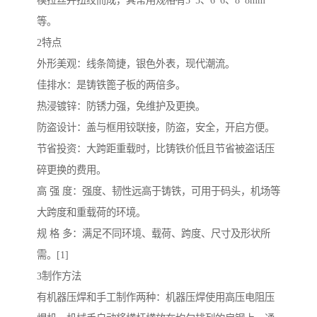
模拉丝并扭绞而成，其常用规格有5*5、6*6、8*8mm
等。
2特点
外形美观：线条简捷，银色外表，现代潮流。
佳排水：是铸铁篦子板的两倍多。
热浸镀锌：防锈力强，免维护及更换。
防盗设计：盖与框用铰联接，防盗，安全，开启方便。
节省投资：大跨距重载时，比铸铁价低且节省被盗话压
碎更换的费用。
高 强 度：强度、韧性远高于铸铁，可用于码头，机场等
大跨度和重载荷的环境。
规 格 多：满足不同环境、载荷、跨度、尺寸及形状所
需。[1]
3制作方法
有机器压焊和手工制作两种：机器压焊使用高压电阻压