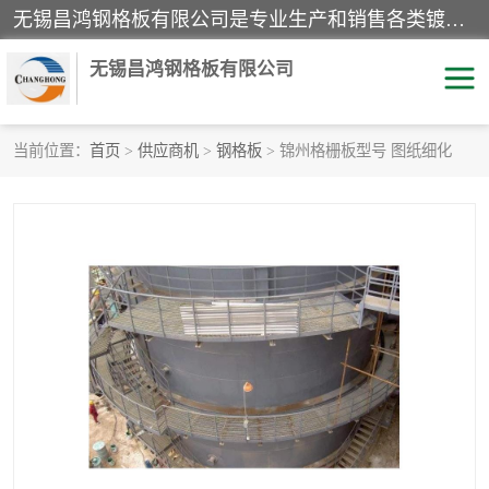
无锡昌鸿钢格板有限公司是专业生产和销售各类镀锌钢格板、镀锌钢格栅、不锈钢钢格及其相关产品的现代化企业。公司产品广泛运用于石油、化工、港口、电力、运输、造纸、医药、钢铁、食品、市政、房地产、制造业等各个领域。
无锡昌鸿钢格板有限公司
当前位置：
首页
>
供应商机
>
钢格板
> 锦州格栅板型号 图纸细化
镀锌钢格板
不锈钢钢格板
踏步板
水沟盖板
栏杆
钢格栅
齿形钢格板
钢格板
热镀锌钢格板
复合钢格板
钢格栅踏步板
插接钢格板