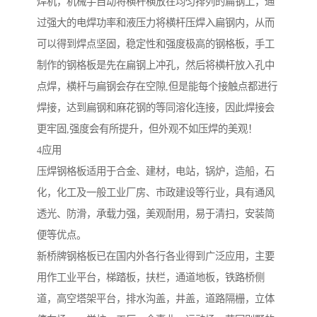
焊机，机械手自动将横杆横放在均匀排列的扁钢上，通
过强大的电焊功率和液压力将横杆压焊入扁钢内，从而
可以得到焊点坚固，稳定性和强度极高的钢格板，手工
制作的钢格板是先在扁钢上冲孔，然后将横杆放入孔中
点焊，横杆与扁钢会存在空隙,但是能每个接触点都进行
焊接，达到扁钢和麻花钢的等同溶化连接，因此焊接会
更牢固,强度会有所提升，但外观不如压焊的美观！
4应用
压焊钢格板适用于合金、建材，电站，锅炉，造船，石
化，化工及一般工业厂房、市政建设等行业，具有通风
透光、防滑，承载力强，美观耐用，易于清扫，安装简
便等优点。
新桥牌钢格板已在国内外各行各业得到广泛应用，主要
用作工业平台，梯踏板，扶栏，通道地板，铁路桥侧
道，高空塔架平台，排水沟盖，井盖，道路隔栅，立体