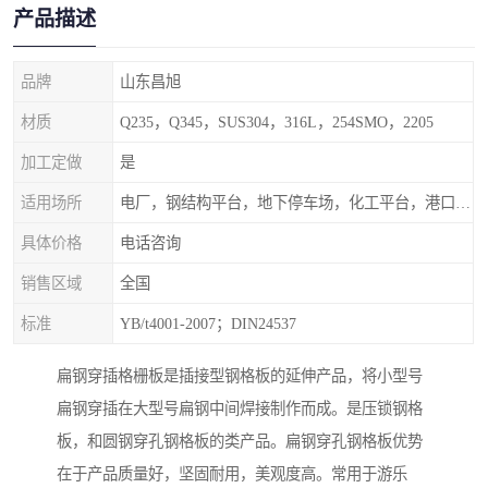
产品描述
品牌
山东昌旭
材质
Q235，Q345，SUS304，316L，254SMO，2205
加工定做
是
适用场所
电厂，钢结构平台，地下停车场，化工平台，港口码头
具体价格
电话咨询
销售区域
全国
标准
YB/t4001-2007；DIN24537
扁钢穿插格栅板是插接型钢格板的延伸产品，将小型号
扁钢穿插在大型号扁钢中间焊接制作而成。是压锁钢格
板，和圆钢穿孔钢格板的类产品。扁钢穿孔钢格板优势
在于产品质量好，坚固耐用，美观度高。常用于游乐