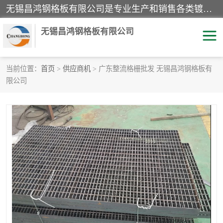
无锡昌鸿钢格板有限公司是专业生产和销售各类镀锌钢格板、镀锌钢格栅、不锈钢钢格及其相关产品的现代化企业。公司产品广泛运用于石油、化工、港口、电力、运输、造纸、医药、钢铁、食品、市政、房地产、制造业等各个领域。
无锡昌鸿钢格板有限公司
当前位置：
首页
>
供应商机
> 广东整流格栅批发 无锡昌鸿钢格板有
限公司
镀锌钢格板
不锈钢钢格板
踏步板
水沟盖板
栏杆
钢格栅
齿形钢格板
钢格板
热镀锌钢格板
复合钢格板
钢格栅踏步板
插接钢格板