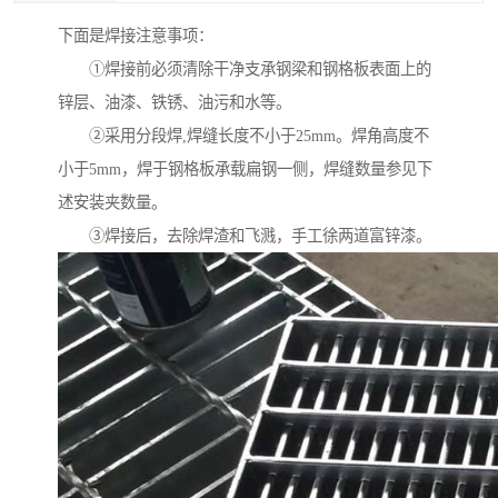
下面是焊接注意事项：
①焊接前必须清除干净支承钢梁和钢格板表面上的
锌层、油漆、铁锈、油污和水等。
②采用分段焊,焊缝长度不小于25mm。焊角高度不
小于5mm，焊于钢格板承载扁钢一侧，焊缝数量参见下
述安装夹数量。
③焊接后，去除焊渣和飞溅，手工徐两道富锌漆。