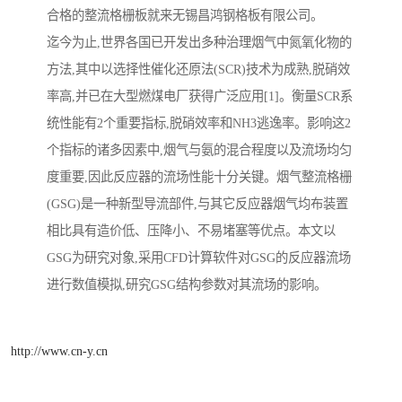
合格的整流格栅板就来无锡昌鸿钢格板有限公司。
迄今为止,世界各国已开发出多种治理烟气中氮氧化物的
方法,其中以选择性催化还原法(SCR)技术为成熟,脱硝效
率高,并已在大型燃煤电厂获得广泛应用[1]。衡量SCR系
统性能有2个重要指标,脱硝效率和NH3逃逸率。影响这2
个指标的诸多因素中,烟气与氨的混合程度以及流场均匀
度重要,因此反应器的流场性能十分关键。烟气整流格栅
(GSG)是一种新型导流部件,与其它反应器烟气均布装置
相比具有造价低、压降小、不易堵塞等优点。本文以
GSG为研究对象,采用CFD计算软件对GSG的反应器流场
进行数值模拟,研究GSG结构参数对其流场的影响。
http://www.cn-y.cn