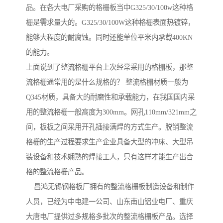
品。在各大电厂采购的格栅板当中G325/30/100w这种格
栅是需求量大的。G325/30/100W这种格栅表面热镀锌，
能够大程度的耐腐蚀。同时还能单位平米内承载400KN
的能力。
上面说到了整流格栅平台上次经常采用的格栅板，那整
流格栅通常用的是什么规格的？ 整流格栅材质一般为
Q345材质，具备大的耐磨性和承载能力，在我国国内采
用的整流格栅一般高度为300mm。网孔110mm/321mm之
间，板板之间采用开孔插接满焊的方式生产。脱销整流
格栅的生产过程要求生产企业具备大型的冲床、大型吊
装设备和技术娴熟的焊接工人，只有这样才能生产出合
格的整流格栅产品。
昌鸿无锡钢格板厂拥有的整流格栅板制造设备和制作
人员，已经为中电建一公司、山东南山铝业电厂、重庆
大唐电厂提供过多规格多批次的整流格栅板产品。选择