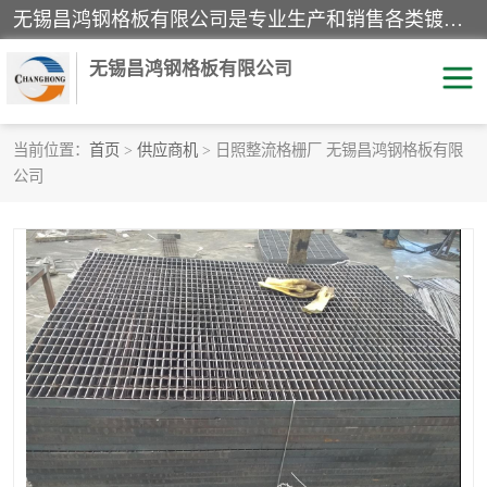
无锡昌鸿钢格板有限公司是专业生产和销售各类镀锌钢格板、镀锌钢格栅、不锈钢钢格及其相关产品的现代化企业。公司产品广泛运用于石油、化工、港口、电力、运输、造纸、医药、钢铁、食品、市政、房地产、制造业等各个领域。
无锡昌鸿钢格板有限公司
当前位置：
首页
>
供应商机
> 日照整流格栅厂 无锡昌鸿钢格板有限
公司
镀锌钢格板
不锈钢钢格板
踏步板
水沟盖板
栏杆
钢格栅
齿形钢格板
钢格板
热镀锌钢格板
复合钢格板
钢格栅踏步板
插接钢格板