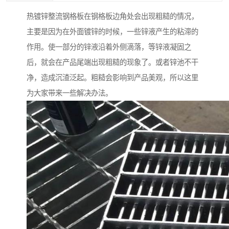
热镀锌整流钢格板在钢格板边角处会出现粗糙的情况，
主要是因为在外面镀锌的时候，一些锌液产生的粘滞的
作用。使一部分的锌液沿着外侧滴落，等锌液凝固之
后，就会在产品尾端出现粗糙的现象了。或者锌池不干
净，造成沉渣泛起。粗糙会影响到产品美观，所以这里
为大家带来一些解决办法。