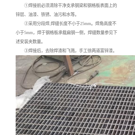
①焊接前必须清除干净支承钢梁和钢格板表面上的
锌层、油漆、铁锈、油污和水等。
②采用分段焊,焊缝长度不小于25mm。焊角高度不
小于5mm，焊于钢格板承载扁钢一侧，焊缝数量参见下
述安装夹数量。
③焊接后，去除焊渣和飞溅，手工徐两道富锌漆。