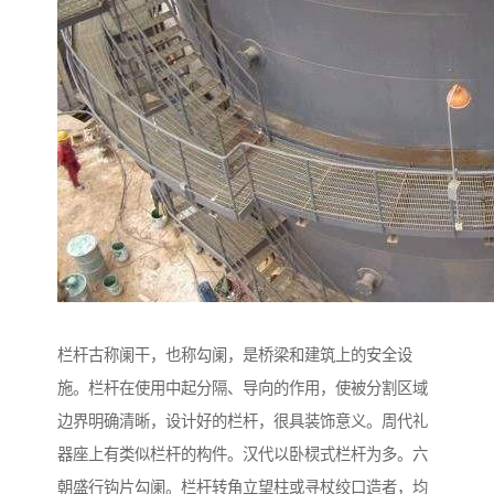
栏杆古称阑干，也称勾阑，是桥梁和建筑上的安全设
施。栏杆在使用中起分隔、导向的作用，使被分割区域
边界明确清晰，设计好的栏杆，很具装饰意义。周代礼
器座上有类似栏杆的构件。汉代以卧棂式栏杆为多。六
朝盛行钩片勾阑。栏杆转角立望柱或寻杖绞口造者，均