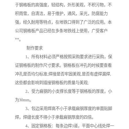
于钢格板的高强度，轻结构，外形美观，不积污物，不
积雨雪，自清洁，易于维护，通风，采光，防腐能力
强，经久耐用等特点，在地铁口得到了广泛的应用。本
公司钢格板产品已经在多条地铁线上使用，广受客户
**。
制作要求
1、所有材料必须严格按照采购要求进行采购，保
证钢格板的制作尺寸要求。钢格板在冲孔的时候要查看
冲孔是否均匀标准;焊接是否牢固美观,是否有虚焊漏焊,
这些都会影响到插接钢格板的质量与美观;
2、受力扁钢的小支撑长度等于钢格板的厚度，小
为30mm。
3、包边采用焊高不小于承载扁钢厚度的单面贴脚
焊，焊缝长度不得小于承载扁钢厚度的四倍。
4、固定钢格板：每条边焊3道，平面中心线处焊一