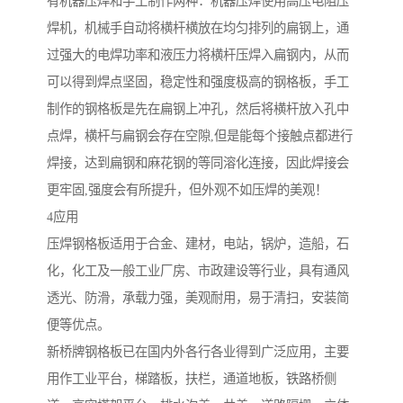
有机器压焊和手工制作两种：机器压焊使用高压电阻压
焊机，机械手自动将横杆横放在均匀排列的扁钢上，通
过强大的电焊功率和液压力将横杆压焊入扁钢内，从而
可以得到焊点坚固，稳定性和强度极高的钢格板，手工
制作的钢格板是先在扁钢上冲孔，然后将横杆放入孔中
点焊，横杆与扁钢会存在空隙,但是能每个接触点都进行
焊接，达到扁钢和麻花钢的等同溶化连接，因此焊接会
更牢固,强度会有所提升，但外观不如压焊的美观！
4应用
压焊钢格板适用于合金、建材，电站，锅炉，造船，石
化，化工及一般工业厂房、市政建设等行业，具有通风
透光、防滑，承载力强，美观耐用，易于清扫，安装简
便等优点。
新桥牌钢格板已在国内外各行各业得到广泛应用，主要
用作工业平台，梯踏板，扶栏，通道地板，铁路桥侧