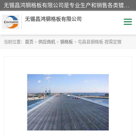
无锡昌鸿钢格板有限公司是专业生产和销售各类镀锌钢格板、镀锌钢格栅、不锈钢钢格及其相关产品的现代化企业。公司产品广泛运用于石油、化工、港口、电力、运输、造纸、医药、钢铁、食品、市政、房地产、制造业等各个领域。
无锡昌鸿钢格板有限公司
当前位置：
首页
>
供应商机
>
钢格板
> 屯昌县钢格板 按需定做
镀锌钢格板
不锈钢钢格板
踏步板
水沟盖板
栏杆
钢格栅
齿形钢格板
钢格板
热镀锌钢格板
复合钢格板
钢格栅踏步板
插接钢格板