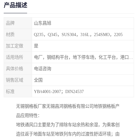
产品描述
品牌
山东昌旭
材质
Q235，Q345，SUS304，316L，254SMO，2205
加工定做
是
适用场所
电厂，钢结构平台，地下停车场，化工平台，港口码头
具体价格
电话咨询
销售区域
全国
标准
YB/t4001-2007；DIN24537
无锡钢格板厂家无锡昌鸿钢格板有限公司地铁钢格板产
品应用特性：
地铁通风口主要是为了排除车站余热和余湿，为乘客创
造往返于地面车站至地铁列车内的过渡性舒适环境；由