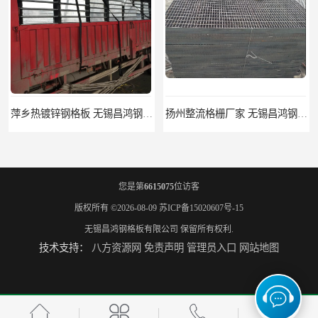
萍乡热镀锌钢格板 无锡昌鸿钢格板有限公司
扬州整流格栅厂家 无锡昌鸿钢格板有限公司
您是第
6615075
位访客
版权所有 ©2026-08-09
苏ICP备15020607号-15
无锡昌鸿钢格板有限公司
保留所有权利.
技术支持：
八方资源网
免责声明
管理员入口
网站地图
宿迁栏杆立柱厂家 无锡昌鸿钢格板有限公司
揭阳整流格栅厂 无锡昌鸿钢格板有限公司