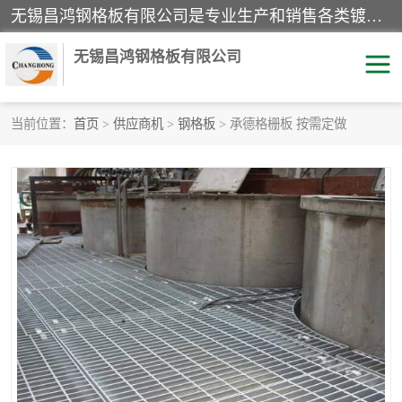
无锡昌鸿钢格板有限公司是专业生产和销售各类镀锌钢格板、镀锌钢格栅、不锈钢钢格及其相关产品的现代化企业。公司产品广泛运用于石油、化工、港口、电力、运输、造纸、医药、钢铁、食品、市政、房地产、制造业等各个领域。
无锡昌鸿钢格板有限公司
当前位置：
首页
>
供应商机
>
钢格板
> 承德格栅板 按需定做
镀锌钢格板
不锈钢钢格板
踏步板
水沟盖板
栏杆
钢格栅
齿形钢格板
钢格板
热镀锌钢格板
复合钢格板
钢格栅踏步板
插接钢格板