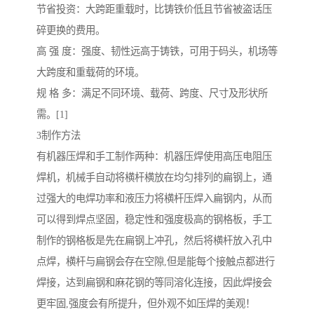
节省投资：大跨距重载时，比铸铁价低且节省被盗话压
碎更换的费用。
高 强 度：强度、韧性远高于铸铁，可用于码头，机场等
大跨度和重载荷的环境。
规 格 多：满足不同环境、载荷、跨度、尺寸及形状所
需。[1]
3制作方法
有机器压焊和手工制作两种：机器压焊使用高压电阻压
焊机，机械手自动将横杆横放在均匀排列的扁钢上，通
过强大的电焊功率和液压力将横杆压焊入扁钢内，从而
可以得到焊点坚固，稳定性和强度极高的钢格板，手工
制作的钢格板是先在扁钢上冲孔，然后将横杆放入孔中
点焊，横杆与扁钢会存在空隙,但是能每个接触点都进行
焊接，达到扁钢和麻花钢的等同溶化连接，因此焊接会
更牢固,强度会有所提升，但外观不如压焊的美观！