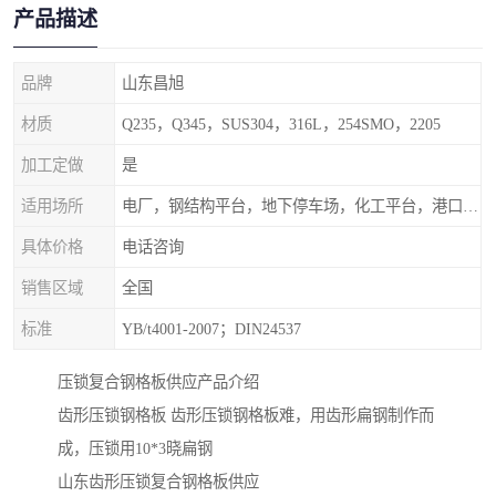
产品描述
品牌
山东昌旭
材质
Q235，Q345，SUS304，316L，254SMO，2205
加工定做
是
适用场所
电厂，钢结构平台，地下停车场，化工平台，港口码头
具体价格
电话咨询
销售区域
全国
标准
YB/t4001-2007；DIN24537
压锁复合钢格板供应产品介绍
齿形压锁钢格板 齿形压锁钢格板难，用齿形扁钢制作而
成，压锁用10*3晓扁钢
山东齿形压锁复合钢格板供应