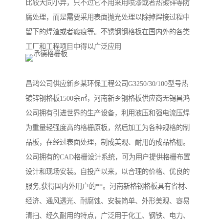
比较大同小异，只不过它不用采用喷漆或者热镀锌等防
腐处理，而是需要采用表面抛光处理以除掉焊接过程中
留下的焊渣或者瘢痕等。不锈钢钢格板在国内外的各类
工厂和工程项目中得以广泛应用
昌鸿公司供应新乡某环保工程公司G3250/30/100型号热
镀锌钢格板1500余㎡，河南新乡钢格板供应商无锡昌鸿
公司拥有引进世界的生产设备，利用液压和强电流压焊
为重量轻强度高的格栅原板，然后加工为各种规格的制
品板，在经过表面处理，制成美观、耐用的成品格栅。
公司拥有的CAD格栅设计系统，可为用户提供格栅布置
设计和现场安装。自投产以来，以合理的价格、优良的
服务,获得国内外用户的**。河南新格钢格板具有省材、
经济、通风透光、耐腐蚀、安装简单、外形美观、容易
清扫、经久耐用的特点，广泛用于化工、钢铁、电力、