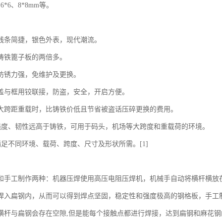
6*6、8*8mm等。
线条简捷，银色外表，现代潮流。
铸铁篦子板的两倍多。
防锈力强，免维护及更换。
盖与框用铰联接，防盗，安全，开启方便。
大跨距重载时，比铸铁价低且节省被盗话压碎更换的费用。
：强度、韧性远高于铸铁，可用于码头，机场等大跨度和重载荷的环境。
满足不同环境、载荷、跨度、尺寸及形状所需。[1]
和手工制作两种：机器压焊使用高压电阻压焊机，机械手自动将横杆横放
焊入扁钢内，从而可以得到焊点坚固，稳定性和强度极高的钢格板，手工
横杆与扁钢会存在空隙,但是能每个接触点都进行焊接，达到扁钢和麻花钢