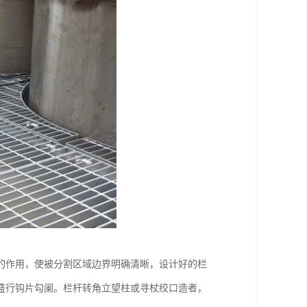
的作用，使被分割区域边界明确清晰，设计好的栏
盛行钩片勾阑。栏杆转角立望柱或寻杖绞口造者，