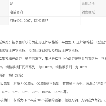
是
适用场所
电话咨询
销售区域
YB/t4001-2007；DIN24537
种类：按表面形状分为齿形压焊钢格板、平面型[1] 压焊钢格板、I型
热镀锌压焊钢格板、喷漆压焊钢格板及原版压焊钢格板。
扁钢及横杆间距：通常情况下，钢格板扁钢中心间距按照系列来区分：钢格板
mm。钢格板横杆间距系列一为100mm，钢格板系列二为50mm.
扁钢、横杆规格：
板扁钢：材质为Q235A、Q235B或不锈钢，有普通平面型、防滑齿型和I型钢。 
、40*3、50*5、65*5、75*6、100*8、100*10等。
格板横杆：材质为Q235A或304不锈钢的圆钢、扭绞方钢、方钢或六角钢