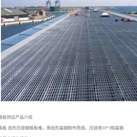
格板供应产品介绍
格板 齿形压锁钢格板难，用齿形扁钢制作而成，压锁用10*3晓扁钢