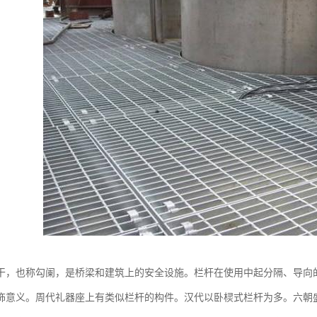
干，也称勾阑，是桥梁和建筑上的安全设施。栏杆在使用中起分隔、导向
饰意义。周代礼器座上有类似栏杆的构件。汉代以卧棂式栏杆为多。六朝