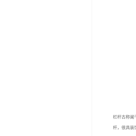
栏杆古称阑
杆，很具装