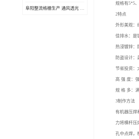
规格有5*5、
阜阳整流格栅生产 通风透光 免清理和维护
2特点
外形美观：
佳排水：是
热浸镀锌：
防盗设计：
节省投资：
高 强 度
规 格 多：
3制作方法
有机器压焊
力将横杆压
孔中点焊，