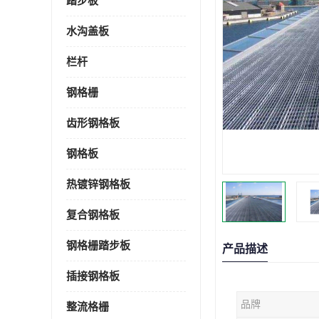
踏步板
水沟盖板
栏杆
钢格栅
齿形钢格板
钢格板
热镀锌钢格板
复合钢格板
钢格栅踏步板
产品描述
插接钢格板
品牌
整流格栅