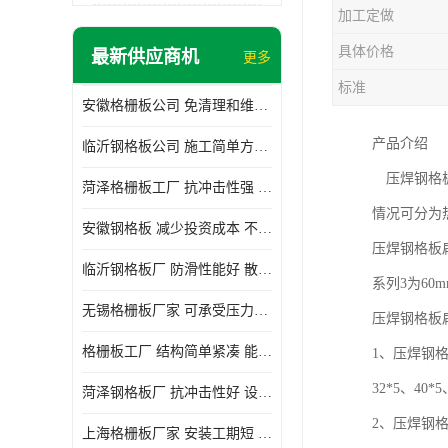
加工定做
具体价格
最新供应商机
更多
标准
安徽格栅板公司 免清理和维护 安装需要人工少
产品介绍
临沂钢格板公司 施工简单方便 通风好 减少风阻
压焊钢格板
菏泽格栅板工厂 抗冲击性强 安装需要人工少
情况可分为
安徽钢格板 减少投资成本 不用清洗和维护
压焊钢格板
临沂钢格板厂 防滑性能好 散热防爆效果好
系列3为60
无锡格栅板厂家 可承受压力强 安装需要人工少
压焊钢格板
格栅板工厂 结构简单紧凑 能减少风力破坏
1、压焊钢格
32*5、40*5
菏泽钢格板厂 抗冲击性好 设计规范 通风透光
2、压焊钢
上海格栅板厂家 安装工期短 通风好 减少风阻